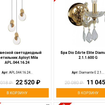
весной светодиодный
Бра Dio DArte Elite Diam
етильник Aployt Mila
2.1.1.600 G
APL.044.16.24
Арт:
APL.044.16.24...
Арт:
Diamante E 2.1....
22 520
₽
11 04
 018
₽
20 080
₽
В КОРЗИНУ
В КОРЗИНУ