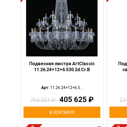
Подвесная люстра ArtClassic
Под
11.26.24+12+6.530.2d.Cr.B
св
Арт:
11.26.24+12+6.5...
405 625
₽
765 331
₽
27
В КОРЗИНУ