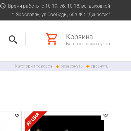
Время работы: с 10-19, сб. 10-18, вс. выходной
г. Ярославль, ул.Свободы, 60в ЖК "Династия"
Корзина
Ваша корзина пуста
Категории товаров
развернуть
свернуть