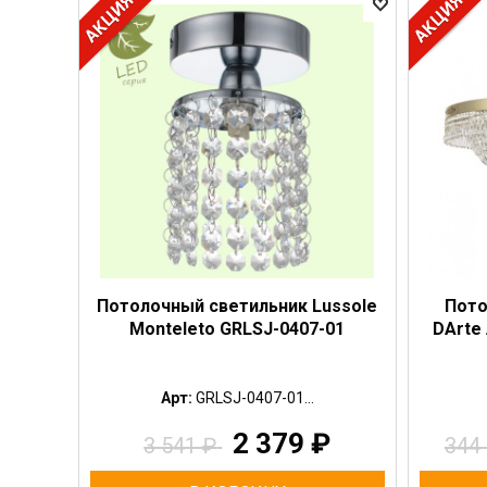
Потолочный светильник Lussole
Пото
Monteleto GRLSJ-0407-01
DArte 
Арт:
GRLSJ-0407-01...
2 379
₽
3 541
₽
344