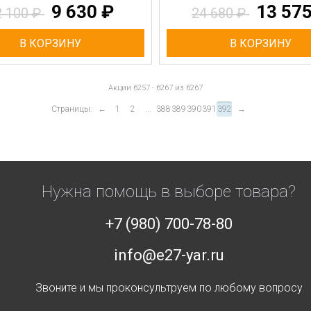
9 630
₽
13 57
2 100
₽
24 680
₽
В КОРЗИНУ
В КОРЗИНУ
Акции 6257 - 6267 из 6267
Страницы:
←
1
2
...
388
389
390
391
392
→
Нужна помощь в выборе товара?
+7 (980) 700-78-80
info@e27-yar.ru
Звоните и мы проконсультруем по любому вопросу