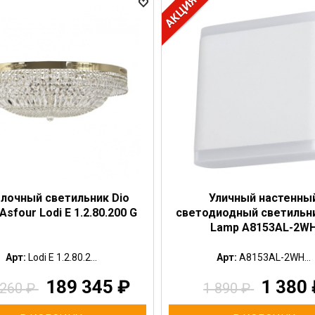
лочный светильник Dio
Уличный настенны
Asfour Lodi E 1.2.80.200 G
светодиодный светильни
Lamp A8153AL-2W
Арт:
Lodi E 1.2.80.2...
Арт:
A8153AL-2WH...
189 345
₽
1 380
 260
₽
1 890
₽