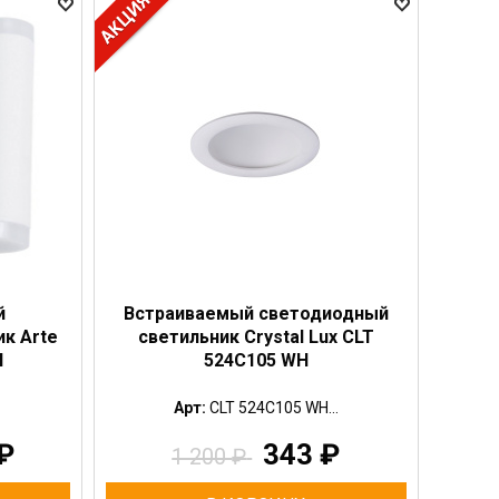
й
Встраиваемый светодиодный
к Arte
светильник Crystal Lux CLT
H
524C105 WH
Арт:
CLT 524C105 WH...
₽
343
₽
1 200
₽