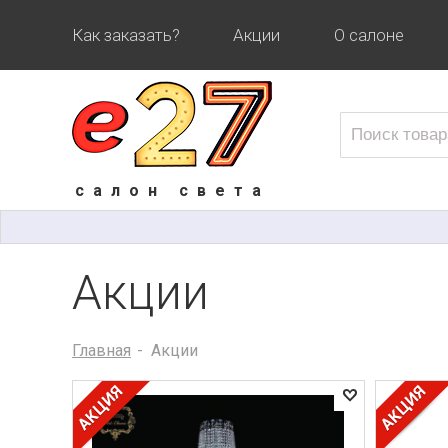
Как заказать?
Акции
О салоне
салон света
Акции
Главная
Акции