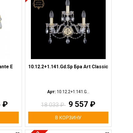
ante E
10.12.2+1.141.Gd.Sp Бра Art Classic
Арт:
10.12.2+1.141.G...
5
₽
9 557
₽
18 033
₽
В КОРЗИНУ