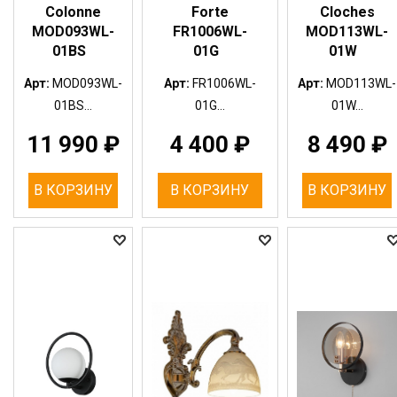
Colonne
Forte
Cloches
MOD093WL-
FR1006WL-
MOD113WL-
01BS
01G
01W
Арт:
MOD093WL-
Арт:
FR1006WL-
Арт:
MOD113WL-
01BS...
01G...
01W...
11 990
₽
4 400
₽
8 490
₽
В КОРЗИНУ
В КОРЗИНУ
В КОРЗИНУ