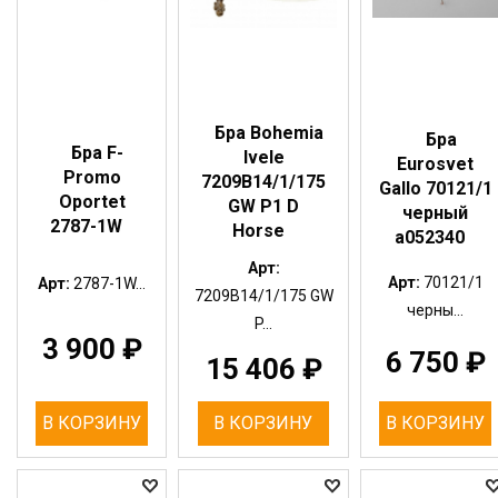
Бра Bohemia
Бра
Бра F-
Ivele
Eurosvet
Promo
7209B14/1/175
Gallo 70121/1
Oportet
GW P1 D
черный
2787-1W
Horse
a052340
Арт:
Арт:
70121/1
Арт:
2787-1W...
7209B14/1/175 GW
черны...
P...
3 900
₽
6 750
₽
15 406
₽
В КОРЗИНУ
В КОРЗИНУ
В КОРЗИНУ