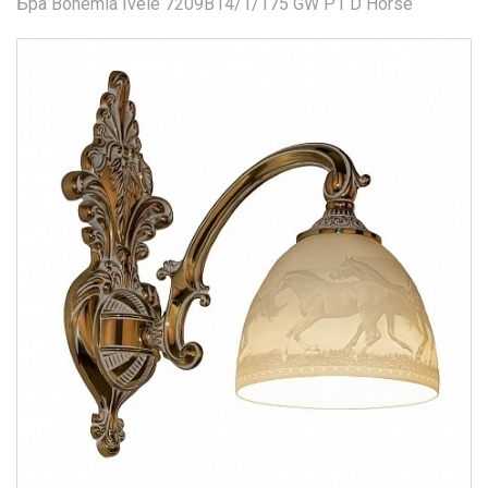
Бра Bohemia Ivele 7209B14/1/175 GW P1 D Horse