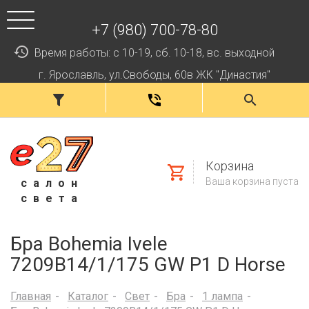
+7 (980) 700-78-80
Время работы: с 10-19, сб. 10-18, вс. выходной
г. Ярославль, ул.Свободы, 60в ЖК "Династия"
Корзина
Ваша корзина пуста
салон
света
Бра Bohemia Ivele
7209B14/1/175 GW P1 D Horse
Главная
Каталог
Свет
Бра
1 лампа