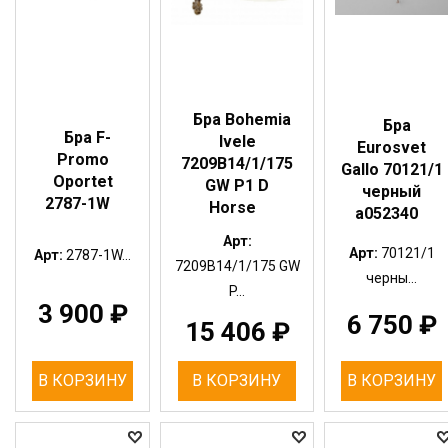
Бра Bohemia
Бра
Бра F-
Ivele
Eurosvet
Promo
7209B14/1/175
Gallo 70121/1
Oportet
GW P1 D
черный
2787-1W
Horse
a052340
Арт:
Арт:
70121/1
Арт:
2787-1W...
7209B14/1/175 GW
черны...
P...
3 900
₽
6 750
₽
15 406
₽
В КОРЗИНУ
В КОРЗИНУ
В КОРЗИНУ