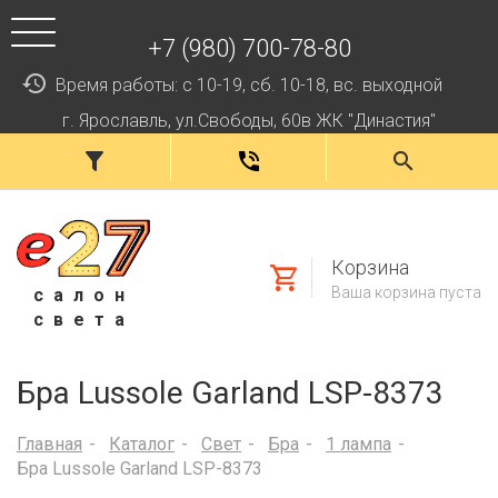
+7 (980) 700-78-80
Время работы: с 10-19, сб. 10-18, вс. выходной
г. Ярославль, ул.Свободы, 60в ЖК "Династия"
Корзина
Ваша корзина пуста
салон
света
Бра Lussole Garland LSP-8373
Главная
Каталог
Свет
Бра
1 лампа
Бра Lussole Garland LSP-8373