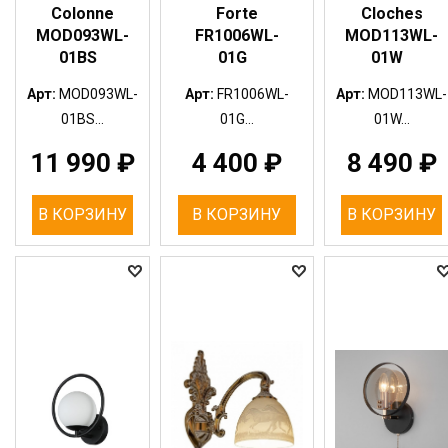
Colonne
Forte
Cloches
MOD093WL-
FR1006WL-
MOD113WL-
01BS
01G
01W
Арт:
MOD093WL-
Арт:
FR1006WL-
Арт:
MOD113WL-
01BS...
01G...
01W...
11 990
₽
4 400
₽
8 490
₽
В КОРЗИНУ
В КОРЗИНУ
В КОРЗИНУ