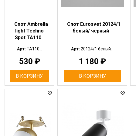
Спот Ambrella
Спот Eurosvet 20124/1
light Techno
белый/ черный
Spot TA110
Арт:
TA110...
Арт:
20124/1 белый...
530
₽
1 180
₽
В КОРЗИНУ
В КОРЗИНУ