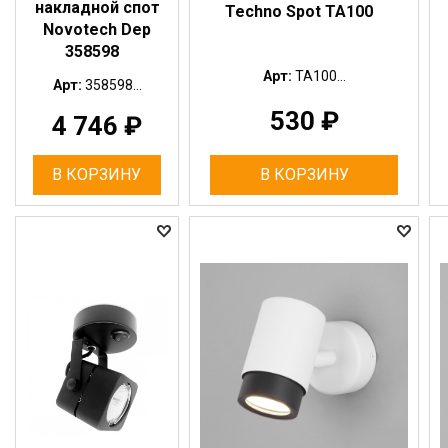
накладной спот
Techno Spot TA100
Novotech Dep
358598
Арт:
TA100...
Арт:
358598...
530
₽
4 746
₽
В КОРЗИНУ
В КОРЗИНУ