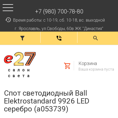
+7 (980) 700-78-80
Время работы: с 10-19, сб. 10-18, вс. выходной
г. Ярославль, ул.Свободы, 60в ЖК "Династия"
Корзина
Ваша корзина пуста
салон
света
Спот светодиодный Ball
Elektrostandard 9926 LED
серебро (a053739)