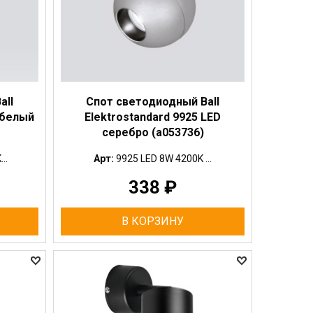
all
Спот светодиодный Ball
 белый
Elektrostandard 9925 LED
серебро (a053736)
..
Арт:
9925 LED 8W 4200K ...
338
₽
В КОРЗИНУ