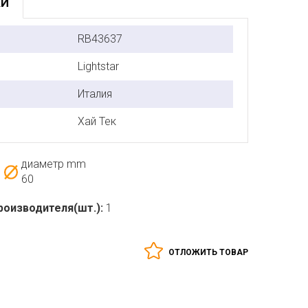
КИ
RB43637
Lightstar
Италия
Хай Тек
диаметр mm
60
роизводителя(шт.):
1
ОТЛОЖИТЬ ТОВАР