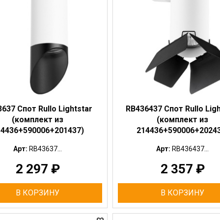
637 Спот Rullo Lightstar
RB436437 Спот Rullo Ligh
(комплект из
(комплект из
14436+590006+201437)
214436+590006+20243
Арт:
RB43637...
Арт:
RB436437...
2 297
₽
2 357
₽
В КОРЗИНУ
В КОРЗИНУ