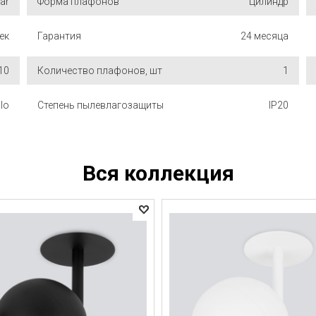
tar
Форма плафонов
Цилиндр
ек
Гарантия
24 месяца
10
Количество плафонов, шт
1
llo
Степень пылевлагозащиты
IP20
Вся коллекция