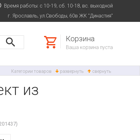
Время работы: с 10-19, сб. 10-18, вс. выходной
г. Ярославль, ул.Свободы, 60в ЖК "Династия"
Корзина
Ваша корзина пуста
Категории товаров
развернуть
свернуть
ект из
+201437)