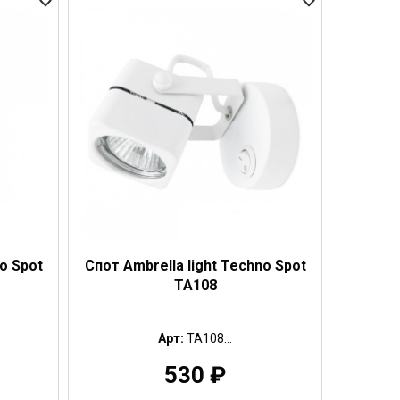
o Spot
Спот Ambrella light Techno Spot
TA108
Арт:
TA108...
530
₽