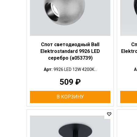
Спот светодиодный Ball
Сп
Elektrostandard 9926 LED
Elektr
серебро (a053739)
Арт:
9926 LED 12W 4200K...
А
509
₽
В КОРЗИНУ