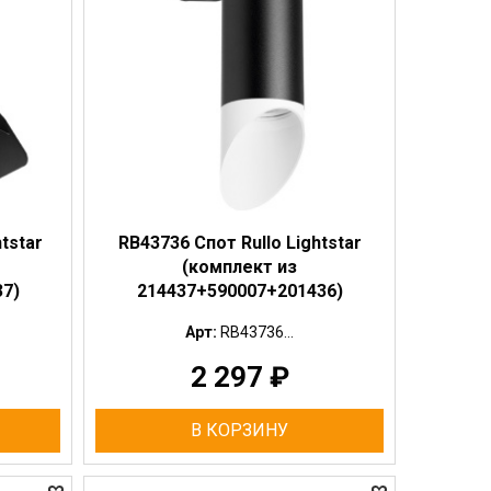
tstar
RB43736 Спот Rullo Lightstar
(комплект из
7)
214437+590007+201436)
Арт:
RB43736...
2 297
₽
В КОРЗИНУ