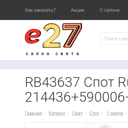
Как заказать?
Акции
О салоне
салон света
RB43637 Спот Ru
214436+590006
Главная
Каталог
Свет
Спот
1 лампа