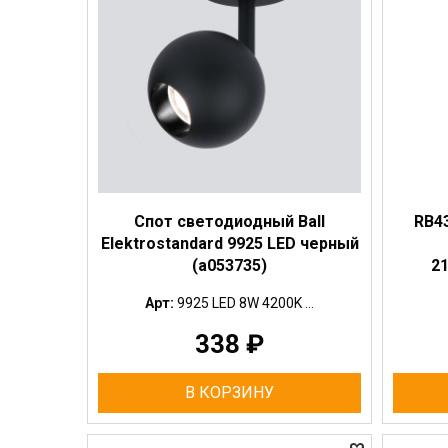
Спот светодиодный Ball
RB43
Elektrostandard 9925 LED черный
(a053735)
2
Арт:
9925 LED 8W 4200K ...
338
₽
В КОРЗИНУ