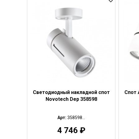
Светодиодный накладной спот
Спот 
Novotech Dep 358598
Арт:
358598...
4 746
₽