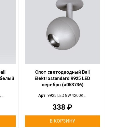
all
Спот светодиодный Ball
 белый
Elektrostandard 9925 LED
серебро (a053736)
..
Арт:
9925 LED 8W 4200K ...
338
₽
В КОРЗИНУ