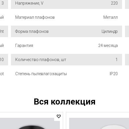
3
Напряжение, V
220
ый
Материал плафонов
Металл
ght
Форма плафонов
Цилиндр
ый
Гарантия
24 месяца
10
Количество плафонов, шт
1
ot
Степень пылевлагозащиты
IP20
Вся коллекция