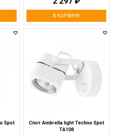
2 297
₽
В КОРЗИНУ
o Spot
Спот Ambrella light Techno Spot
TA108