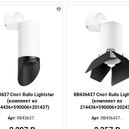
637 Спот Rullo Lightstar
RB436437 Спот Rullo Ligh
(комплект из
(комплект из
14436+590006+201437)
214436+590006+20243
Арт:
RB43637...
Арт:
RB436437...