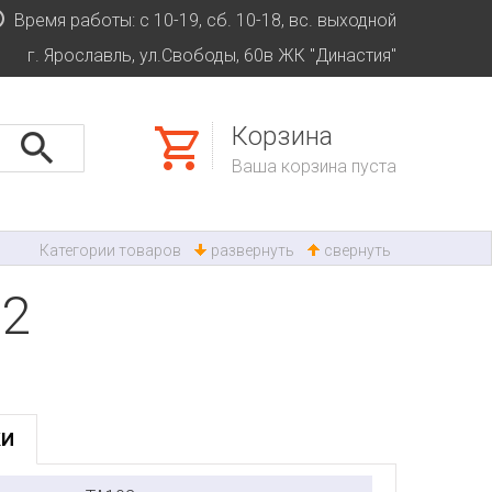
Время работы: с 10-19, сб. 10-18, вс. выходной
г. Ярославль, ул.Свободы, 60в ЖК "Династия"
Корзина
Ваша корзина пуста
Категории товаров
развернуть
свернуть
02
КИ