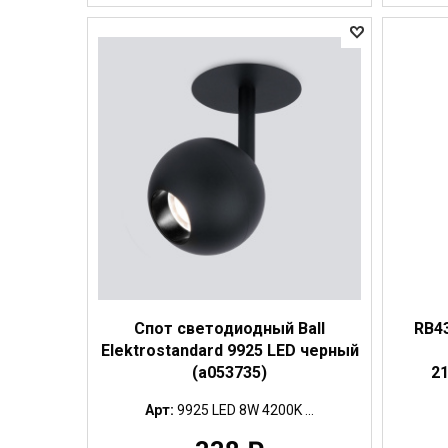
Спот светодиодный Ball
RB43
Elektrostandard 9925 LED черный
(a053735)
2
Арт:
9925 LED 8W 4200K ...