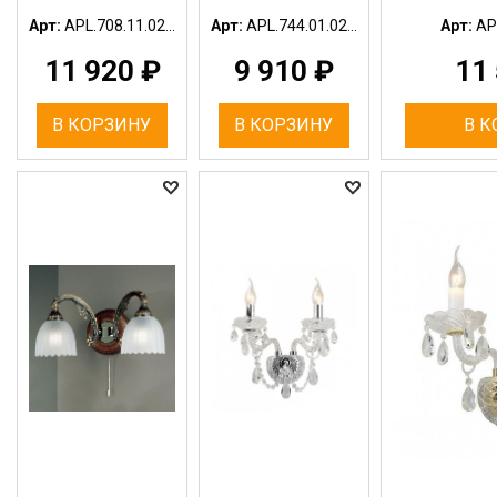
Арт:
APL.708.11.02...
Арт:
APL.744.01.02...
Арт:
APL
11 920
₽
9 910
₽
11
В КОРЗИНУ
В КОРЗИНУ
В К