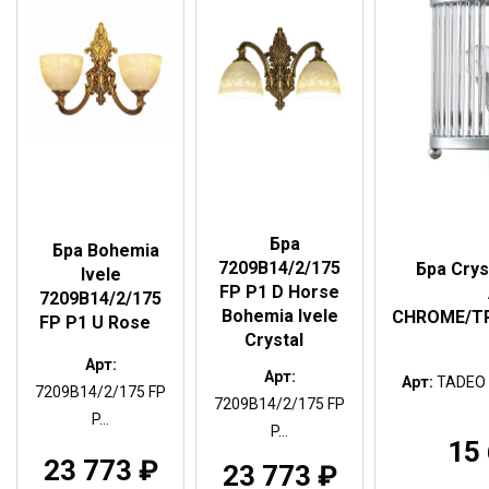
Бра
Бра Bohemia
7209B14/2/175
Бра Crys
Ivele
FP P1 D Horse
7209B14/2/175
Bohemia Ivele
CHROME/T
FP P1 U Rose
Crystal
Арт:
Арт:
Арт:
TADEO 
7209B14/2/175 FP
7209B14/2/175 FP
P...
P...
15
23 773
₽
23 773
₽