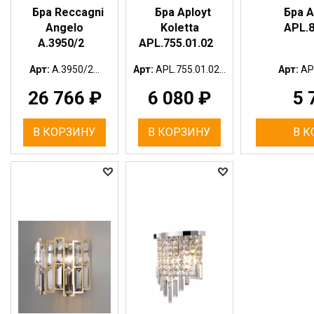
Бра Reccagni
Бра Aployt
Бра A
Angelo
Koletta
APL.8
A.3950/2
APL.755.01.02
Арт:
A.3950/2...
Арт:
APL.755.01.02...
Арт:
APL
26 766
₽
6 080
₽
5 
В КОРЗИНУ
В КОРЗИНУ
В К