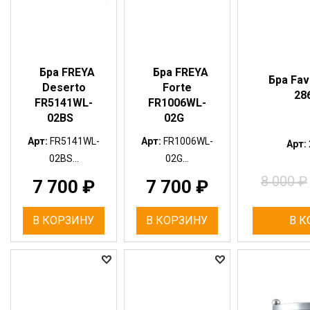
Бра FREYA
Бра FREYA
Бра Fav
Deserto
Forte
28
FR5141WL-
FR1006WL-
02BS
02G
Арт:
FR5141WL-
Арт:
FR1006WL-
Арт:
02BS...
02G...
8 000
₽
7 700
₽
7 700
₽
В КОРЗИНУ
В КОРЗИНУ
В К