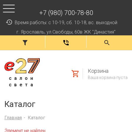
+7 (980) 700-78-80
Время работы: с 10-19, сб. 10-18, вс. выходной
г. Ярославль, ул.Свободы, 60в ЖК "Династия"
Корзина
Ваша корзина пуста
салон
света
Каталог
Главная
Каталог
Элемент не найден