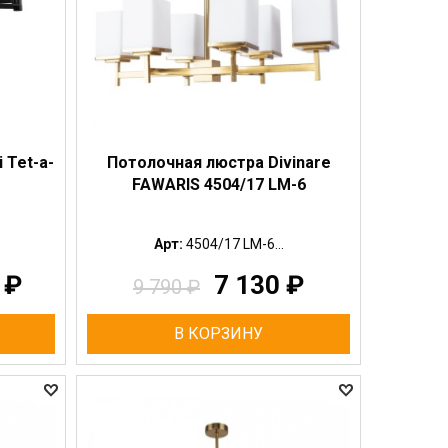
 Tet-a-
Потолочная люстра Divinare
FAWARIS 4504/17 LM-6
Арт:
4504/17 LM-6...
0
₽
7 130
₽
9 790
₽
В КОРЗИНУ