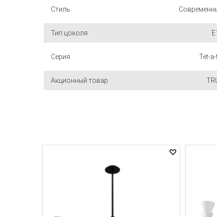
Стиль
Современн
Тип цоколя
E
Серия
Tet-a-
Акционный товар
TR