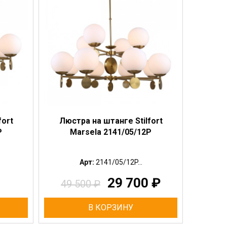
fort
Люстра на штанге Stilfort
P
Marsela 2141/05/12P
Арт:
2141/05/12P...
29 700
₽
49 500
₽
В КОРЗИНУ