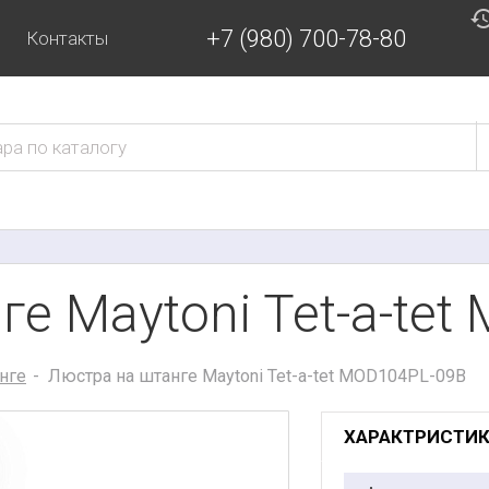
+7 (980) 700-78-80
Контакты
е Maytoni Tet-a-te
нге
Люстра на штанге Maytoni Tet-a-tet MOD104PL-09B
ХАРАКТРИСТИ