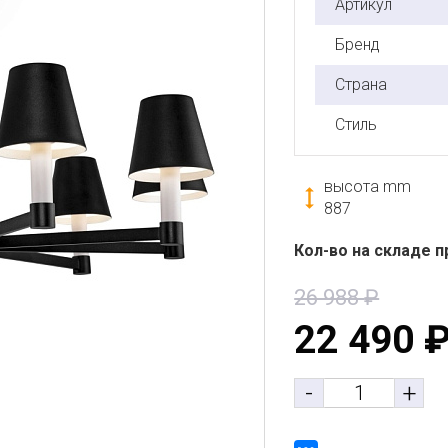
Артикул
Бренд
Страна
Стиль
высота mm
887
Кол-во на складе п
26 988
₽
22 490
-
+