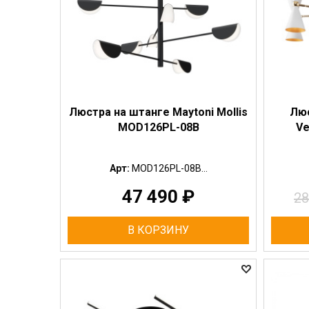
Люстра на штанге Maytoni Mollis
Люс
MOD126PL-08B
Ve
Арт:
MOD126PL-08B...
47 490
₽
28
В КОРЗИНУ