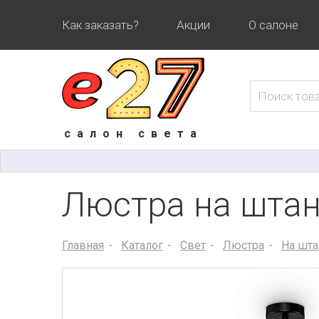
Как заказать?
Акции
О салоне
салон света
Люстра на штанг
Главная
Каталог
Свет
Люстра
На шта