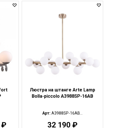
fort
Люстра на штанге Arte Lamp
P
Bolla-piccolo A3988SP-16AB
Арт:
A3988SP-16AB...
0
₽
32 190
₽