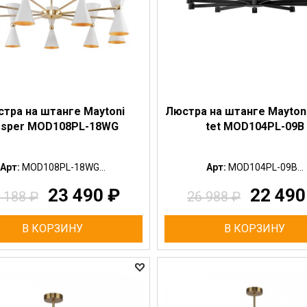
тра на штанге Maytoni
Люстра на штанге Maytoni
sper MOD108PL-18WG
tet MOD104PL-09B
Арт:
MOD108PL-18WG...
Арт:
MOD104PL-09B...
23 490
₽
22 49
 188
₽
26 988
₽
В КОРЗИНУ
В КОРЗИНУ