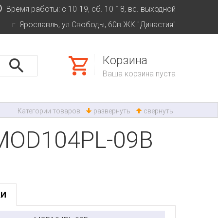
Время работы: с 10-19, сб. 10-18, вс. выходной
г. Ярославль, ул.Свободы, 60в ЖК "Династия"
Корзина
Ваша корзина пуста
Категории товаров
развернуть
свернуть
t MOD104PL-09B
КИ