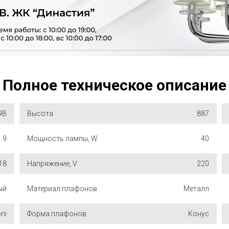
Полное техническое описание
9B
Высота
887
9
Мощность лампы, W
40
18
Напряжение, V
220
ый
Материал плафонов
Металл
ni
Форма плафонов
Конус