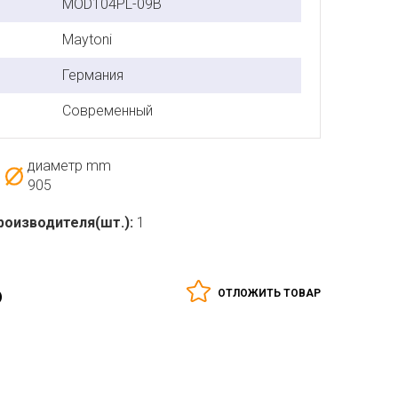
MOD104PL-09B
Maytoni
Германия
Современный
диаметр mm
905
роизводителя(шт.):
1
₽
ОТЛОЖИТЬ ТОВАР