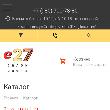
+7 (980) 700-78-80
Время работы: с 10-19, сб. 10-18, вс. выходной
г. Ярославль, ул.Свободы, 60в ЖК "Династия"
Корзина
Ваша корзина пуста
салон
света
Каталог
Главная
Каталог
Элемент не найден