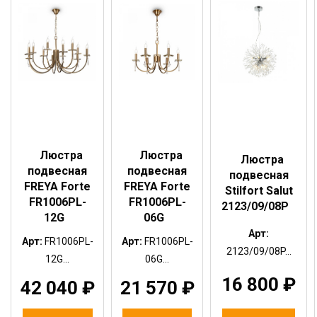
Люстра
Люстра
Люстра
подвесная
подвесная
подвесная
FREYA Forte
FREYA Forte
Stilfort Salut
FR1006PL-
FR1006PL-
2123/09/08P
12G
06G
Арт:
Арт:
FR1006PL-
Арт:
FR1006PL-
2123/09/08P...
12G...
06G...
16 800
₽
42 040
₽
21 570
₽