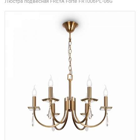
Люстра подвесная FREYA Forte FR1006PL-06G