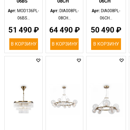
06BS
08CH
06CH
Арт:
MOD136PL-
Арт:
DIA008PL-
Арт:
DIA008PL-
06BS...
08CH...
06CH...
51 490
₽
64 490
₽
50 490
₽
В КОРЗИНУ
В КОРЗИНУ
В КОРЗИНУ