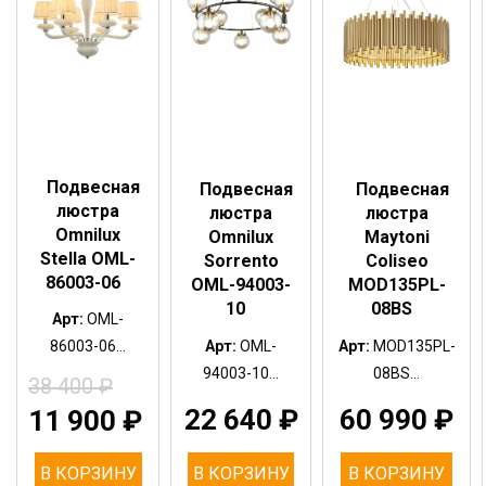
Подвесная
Подвесная
Подвесная
люстра
люстра
люстра
Omnilux
Omnilux
Maytoni
Stella OML-
Sorrento
Coliseo
86003-06
OML-94003-
MOD135PL-
10
08BS
Арт:
OML-
86003-06...
Арт:
OML-
Арт:
MOD135PL-
94003-10...
08BS...
38 400
₽
22 640
₽
60 990
₽
11 900
₽
В КОРЗИНУ
В КОРЗИНУ
В КОРЗИНУ