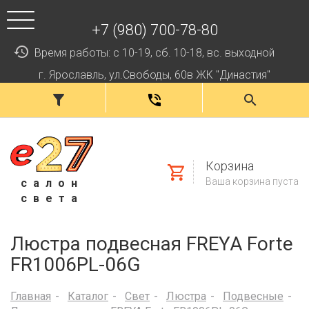
+7 (980) 700-78-80
Время работы: с 10-19, сб. 10-18, вс. выходной
г. Ярославль, ул.Свободы, 60в ЖК "Династия"
Корзина
Ваша корзина пуста
салон
света
Люстра подвесная FREYA Forte
FR1006PL-06G
Главная
Каталог
Свет
Люстра
Подвесные