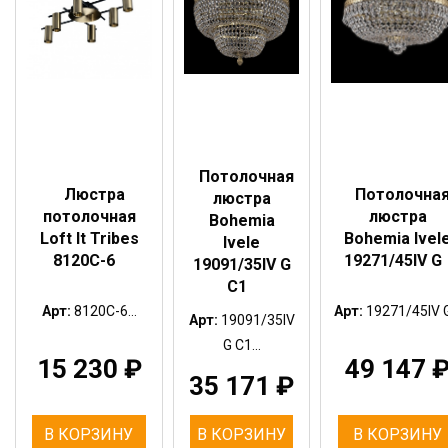
Потолочная
Люстра
Потолочна
люстра
потолочная
люстра
Bohemia
Loft It Tribes
Bohemia Ivel
Ivele
8120C-6
19271/45IV G
19091/35IV G
C1
Арт:
8120C-6...
Арт:
19271/45IV G
Арт:
19091/35IV
G C1...
15 230
₽
49 147
35 171
₽
В КОРЗИНУ
В КОРЗИНУ
В КОРЗИНУ