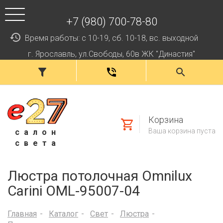
+7 (980) 700-78-80
Время работы: с 10-19, сб. 10-18, вс. выходной
г. Ярославль, ул.Свободы, 60в ЖК "Династия"
Корзина
Ваша корзина пуста
салон
света
Люстра потолочная Omnilux
Carini OML-95007-04
Главная
Каталог
Свет
Люстра