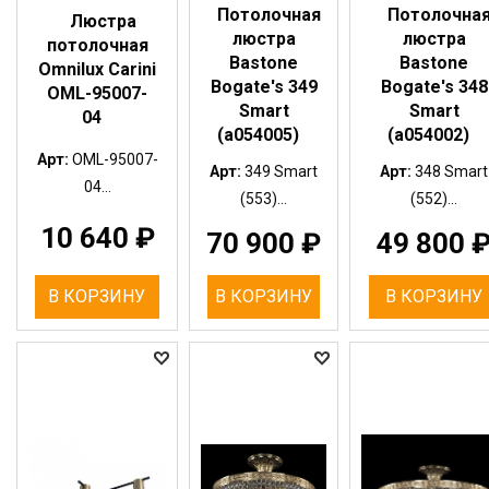
Потолочная
Потолочна
Люстра
люстра
люстра
потолочная
Bastone
Bastone
Omnilux Carini
Bogate's 349
Bogate's 348
OML-95007-
Smart
Smart
04
(a054005)
(a054002)
Арт:
OML-95007-
Арт:
349 Smart
Арт:
348 Smart
04...
(553)...
(552)...
10 640
₽
70 900
₽
49 800
В КОРЗИНУ
В КОРЗИНУ
В КОРЗИНУ