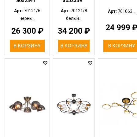
a052341
a052339
Арт:
70121/6
Арт:
70121/8
Арт:
761063...
черны...
белый...
24 999
26 300
₽
34 200
₽
В КОРЗИНУ
В КОРЗИНУ
В КОРЗИНУ