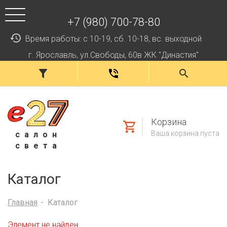
+7 (980) 700-78-80
Время работы: с 10-19, сб. 10-18, вс. выходной
г. Ярославль, ул.Свободы, 60в ЖК "Династия"
Корзина
Ваша корзина пуста
салон
света
Каталог
Главная
Каталог
Элемент не найден