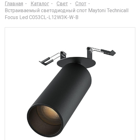
Главная
Каталог
Свет
Спот
Встраиваемый светодиодный спот Maytoni Technicall
Focus Led C053CL-L12W3K-W-B