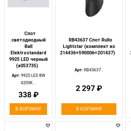
Спот
RB43637 Спот Rullo
светодиодный
Lightstar (комплект из
Ball
214436+590006+201437)
Elektrostandard
9925 LED черный
(a053735)
Арт:
RB43637...
Арт:
9925 LED 8W
4200K ...
2 297
₽
338
₽
В КОРЗИНУ
В КОРЗИНУ