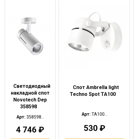
Светодиодный
Спот Ambrella light
накладной спот
Techno Spot TA100
Novotech Dep
358598
Арт:
TA100...
Арт:
358598...
530
₽
4 746
₽