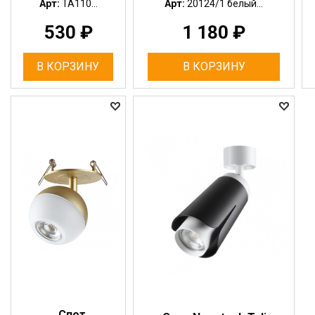
Арт:
TA110...
Арт:
20124/1 белый...
530
₽
1 180
₽
В КОРЗИНУ
В КОРЗИНУ
Спот