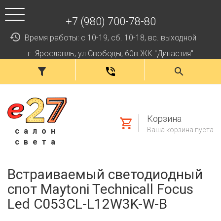
+7 (980) 700-78-80
Время работы: с 10-19, сб. 10-18, вс. выходной
г. Ярославль, ул.Свободы, 60в ЖК "Династия"
Корзина
Ваша корзина пуста
салон
света
Встраиваемый светодиодный
спот Maytoni Technicall Focus
Led C053CL-L12W3K-W-B