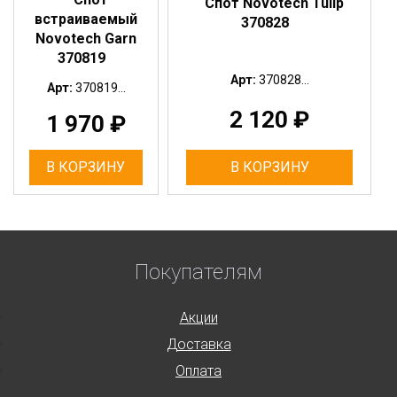
Спот Novotech Tulip
встраиваемый
370828
Novotech Garn
370819
Арт:
370828...
Арт:
370819...
2 120
₽
1 970
₽
В КОРЗИНУ
В КОРЗИНУ
Покупателям
Акции
Доставка
Оплата