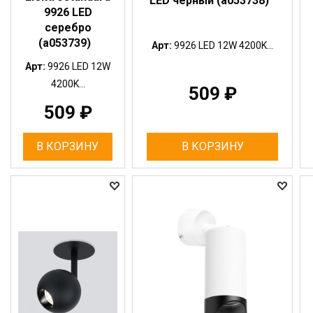
LED черный (a053738)
9926 LED
серебро
(a053739)
Арт:
9926 LED 12W 4200K...
Арт:
9926 LED 12W
4200K...
509
₽
509
₽
В КОРЗИНУ
В КОРЗИНУ