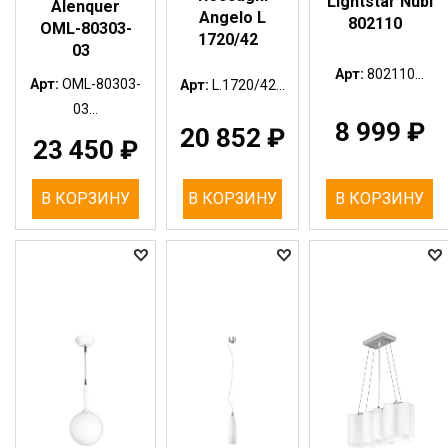
Lightstar Nubi
Alenquer
Angelo L
802110
OML-80303-
1720/42
03
Арт:
802110...
Арт:
OML-80303-
Арт:
L.1720/42...
03...
8 999
₽
20 852
₽
23 450
₽
В КОРЗИНУ
В КОРЗИНУ
В КОРЗИНУ