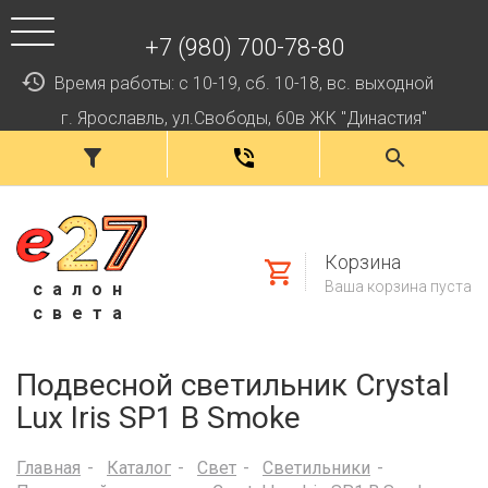
+7 (980) 700-78-80
Время работы: с 10-19, сб. 10-18, вс. выходной
г. Ярославль, ул.Свободы, 60в ЖК "Династия"
Корзина
Ваша корзина пуста
салон
света
Подвесной светильник Crystal
Lux Iris SP1 B Smoke
Главная
Каталог
Свет
Светильники