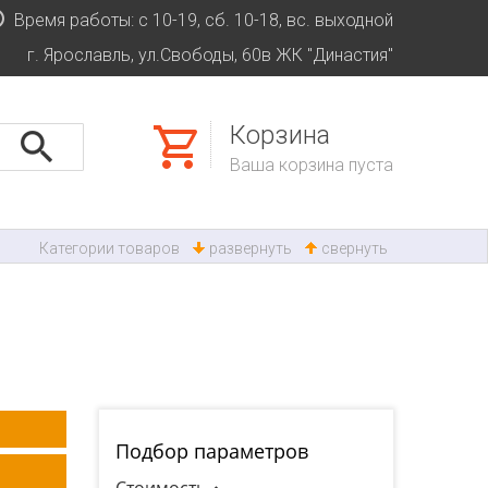
Время работы: с 10-19, сб. 10-18, вс. выходной
г. Ярославль, ул.Свободы, 60в ЖК "Династия"
Корзина
Ваша корзина пуста
Категории товаров
развернуть
свернуть
Подбор параметров