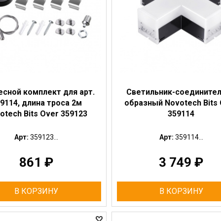
сной комплект для арт.
Светильник-соединител
9114, длина троса 2м
образный Novotech Bits
otech Bits Over 359123
359114
Арт:
359123...
Арт:
359114...
861
₽
3 749
₽
В КОРЗИНУ
В КОРЗИНУ