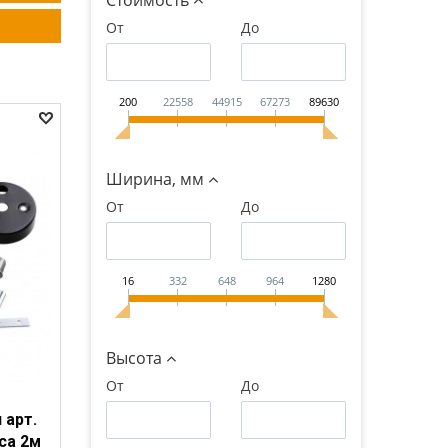
Стоимость
От
До
200
22558
44915
67273
89630
Ширина, мм
От
До
16
332
648
964
1280
Высота
От
До
 арт.
са 2м