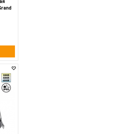
ая
Grand