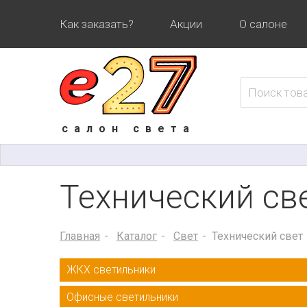
Как заказать?
Акции
О салоне
салон света
Технический св
Главная
Каталог
Свет
Технический свет
ЖКХ светильники
Офисные светильники