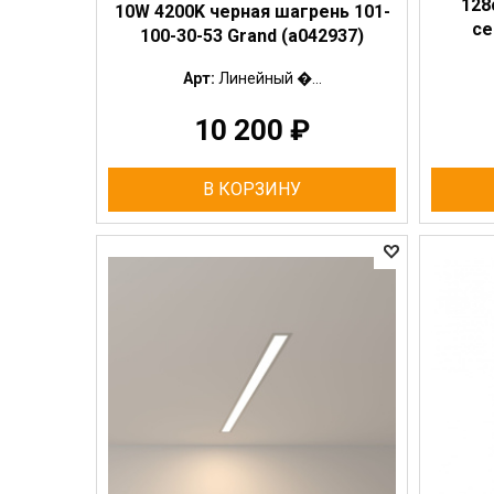
128
10W 4200K черная шагрень 101-
се
100-30-53 Grand (a042937)
Арт:
Линейный �...
10 200
₽
В КОРЗИНУ