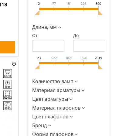
2
77
151
226
300
118
Длина, мм
От
До
23
522
1021
1520
2019
Количество ламп
Материал арматуры
Цвет арматуры
Материал плафонов
Цвет плафонов
Бренд
Форма плафонов