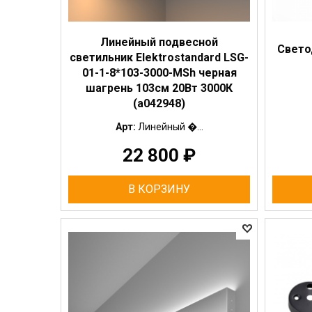
Линейный подвесной
Свето
светильник Elektrostandard LSG-
01-1-8*103-3000-MSh черная
шагрень 103см 20Вт 3000К
(a042948)
Арт:
Линейный �...
22 800
₽
В КОРЗИНУ