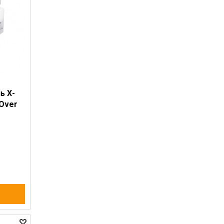
ь Х-
 Over