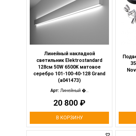
Линейный накладной
Подве
светильник Elektrostandard
35
128см 50W 6500K матовое
Nov
серебро 101-100-40-128 Grand
(a041473)
Арт:
Линейный �...
20 800
₽
В КОРЗИНУ