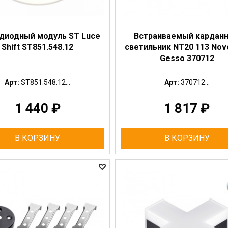
диодный модуль ST Luce
Встраиваемый кардан
Shift ST851.548.12
светильник NT20 113 Nov
Gesso 370712
Арт:
ST851.548.12...
Арт:
370712...
1 440
₽
1 817
₽
В КОРЗИНУ
В КОРЗИНУ