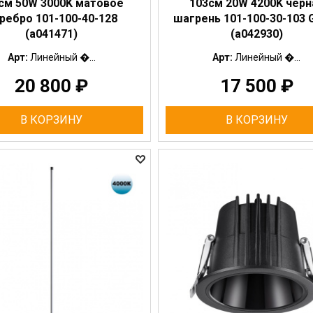
см 50W 3000K матовое
103см 20W 4200K черн
ребро 101-100-40-128
шагрень 101-100-30-103 
(a041471)
(a042930)
Арт:
Линейный �...
Арт:
Линейный �...
20 800
₽
17 500
₽
В КОРЗИНУ
В КОРЗИНУ