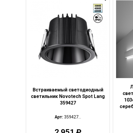
Л
Встраиваемый светодиодный
свет
светильник Novotech Spot Lang
103
359427
сереб
Арт:
359427...
2 951
₽