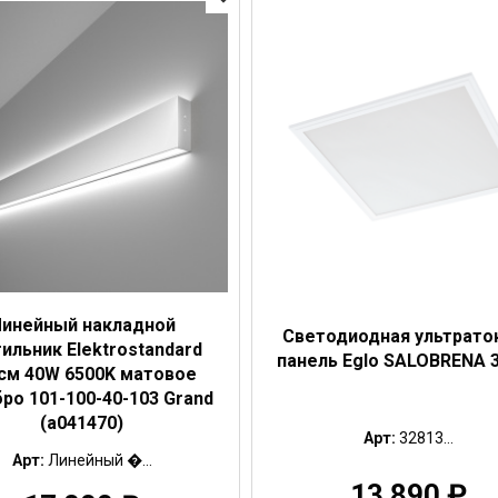
инейный накладной
Светодиодная ультрато
ильник Elektrostandard
панель Eglo SALOBRENA 
см 40W 6500K матовое
ро 101-100-40-103 Grand
(a041470)
Арт:
32813...
Арт:
Линейный �...
13 890
₽