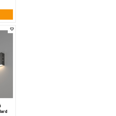
й
dard