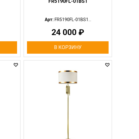
FR5190FL-01BS1
Арт:
FR5190FL-01BS1...
24 000
₽
В КОРЗИНУ