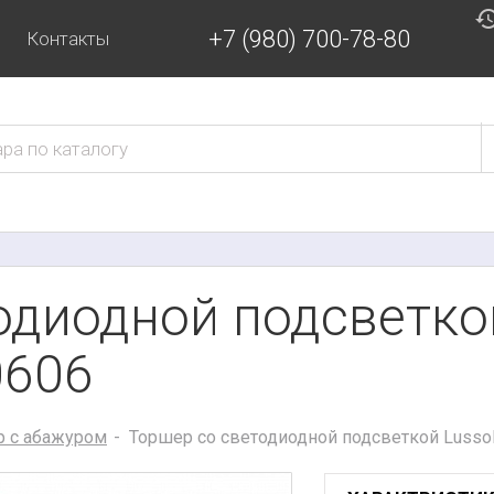
+7 (980) 700-78-80
Контакты
диодной подсветкой
0606
 с абажуром
Торшер со светодиодной подсветкой Lussole