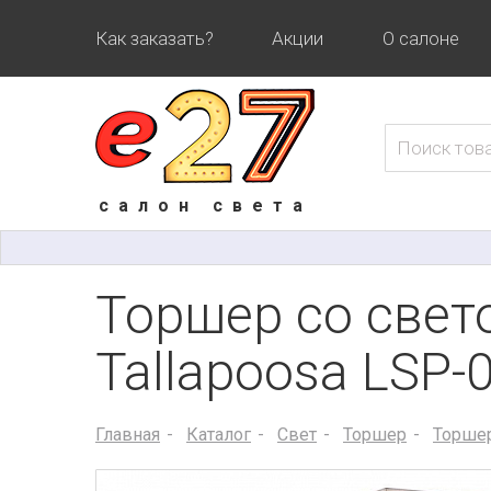
Как заказать?
Акции
О салоне
салон света
Торшер со свето
Tallapoosa LSP-
Главная
Каталог
Свет
Торшер
Торшер