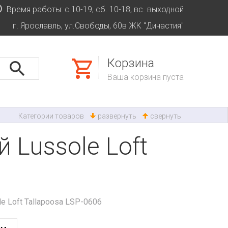
Время работы: с 10-19, сб. 10-18, вс. выходной
г. Ярославль, ул.Свободы, 60в ЖК "Династия"
Корзина
Ваша корзина пуста
Категории товаров
развернуть
свернуть
 Lussole Loft
 Loft Tallapoosa LSP-0606