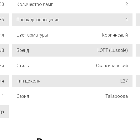
00
Количество ламп
2
75
Площадь освещения
4
лл
Цвет арматуры
Коричневый
ый
Бренд
LOFT (Lussole)
ия
Стиль
Скандинавский
ия
Тип цоколя
E27
1
Серия
Tallapoosa
-да