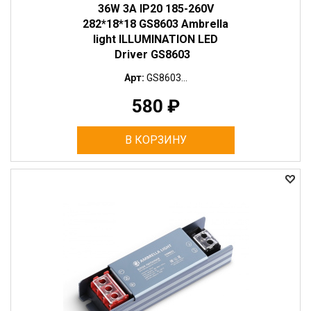
36W 3A IP20 185-260V
282*18*18 GS8603 Ambrella
light ILLUMINATION LED
Driver GS8603
Арт:
GS8603...
580
₽
В КОРЗИНУ