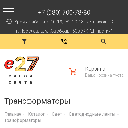
+7 (980) 700-78-80
Время работы: с 10-19, сб. 10-18, вс. выходной
г. Ярославль, ул.Свободы, 60в ЖК "Династия"
Корзина
Ваша корзина пуста
салон
света
Трансформаторы
Главная
Каталог
Свет
Светодиодные ленты
Трансформаторы