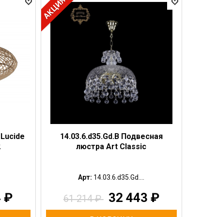
Lucide
14.03.6.d35.Gd.B Подвесная
2
люстра Art Classic
Арт:
14.03.6.d35.Gd....
4
₽
32 443
₽
61 214
₽