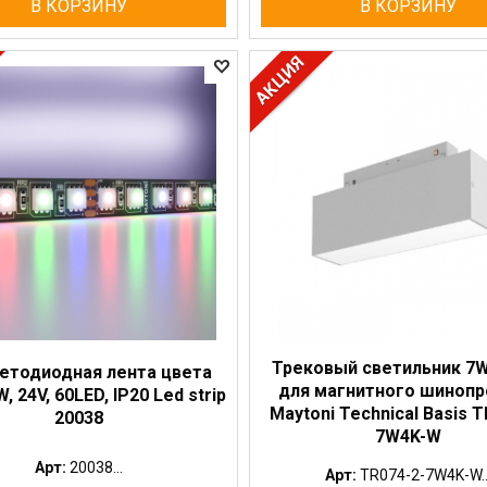
В КОРЗИНУ
В КОРЗИНУ
Трековый светильник 7W
ветодиодная лента цвета
для магнитного шиноп
, 24V, 60LED, IP20 Led strip
Maytoni Technical Basis T
20038
7W4K-W
Арт:
20038...
Арт:
TR074-2-7W4K-W..