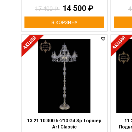
14 500
₽
17 400
₽
4
В КОРЗИНУ
13.21.10.300.h-210.Gd.Sp Торшер
11.
Art Classic
Подве