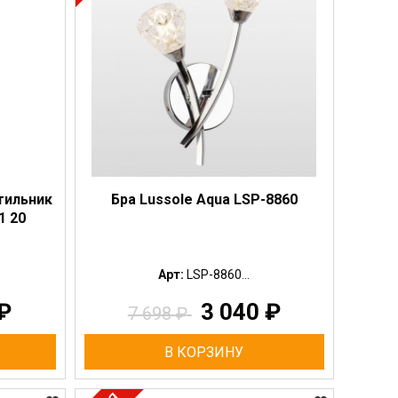
тильник
Бра Lussole Aqua LSP-8860
1 20
Арт:
LSP-8860...
₽
3 040
₽
7 698
₽
В КОРЗИНУ