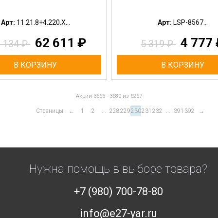
Арт:
11.21.8+4.220.X...
Арт:
LSP-8567...
62 611
₽
4 777
8 134
₽
5 319
₽
В КОРЗИНУ
В КОРЗИНУ
Акции 3665 - 3680 из 6267
Страницы:
←
1
2
...
228
229
230
231
232
...
391
392
→
Нужна помощь в выборе товара?
+7 (980) 700-78-80
info@e27-yar.ru