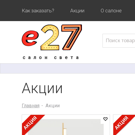
Как заказать?
Акции
О салоне
салон света
Акции
Главная
Акции