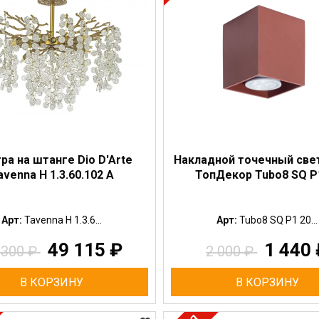
ра на штанге Dio D'Arte
Накладной точечный све
avenna H 1.3.60.102 A
ТопДекор Tubo8 SQ P
Арт:
Tavenna H 1.3.6...
Арт:
Tubo8 SQ P1 20...
49 115
₽
1 440
 300
₽
2 000
₽
В КОРЗИНУ
В КОРЗИНУ