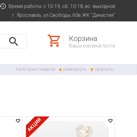
Время работы: с 10-19, сб. 10-18, вс. выходной
г. Ярославль, ул.Свободы, 60в ЖК "Династия"
Корзина
Ваша корзина пуста
Категории товаров
развернуть
свернуть