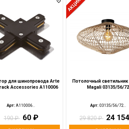
тор для шинопровода Arte
Потолочный светильник 
rack Accessories A110006
Magali 03135/56/7
Арт:
A110006...
Арт:
03135/56/72...
60
₽
24 15
190
₽
29 820
₽