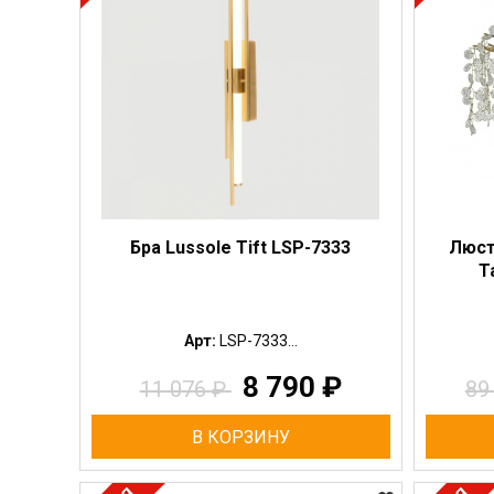
Бра Lussole Tift LSP-7333
Люст
T
Арт:
LSP-7333...
8 790
₽
11 076
₽
89
В КОРЗИНУ