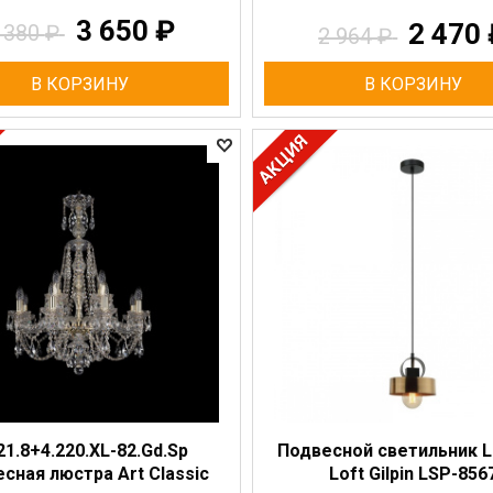
3 650
₽
2 470
 380
₽
2 964
₽
В КОРЗИНУ
В КОРЗИНУ
21.8+4.220.XL-82.Gd.Sp
Подвесной светильник L
сная люстра Art Classic
Loft Gilpin LSP-856