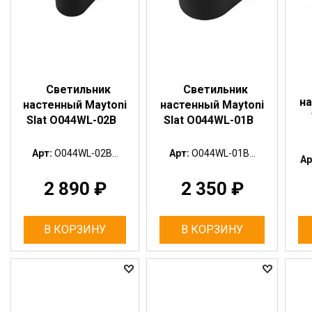
Светильник
Светильник
на
настенный Maytoni
настенный Maytoni
Slat O044WL-02B
Slat O044WL-01B
Арт:
O044WL-02B...
Арт:
O044WL-01B...
Ар
2 890
₽
2 350
₽
В КОРЗИНУ
В КОРЗИНУ