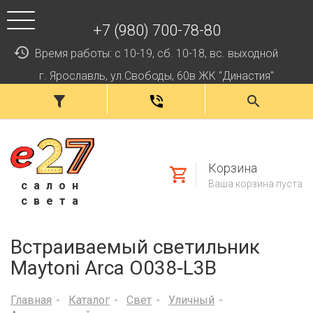
+7 (980) 700-78-80
Время работы: с 10-19, сб. 10-18, вс. выходной
г. Ярославль, ул.Свободы, 60в ЖК "Династия"
Корзина
Ваша корзина пуста
салон
света
Встраиваемый светильник
Maytoni Arca O038-L3B
Главная
Каталог
Свет
Уличный