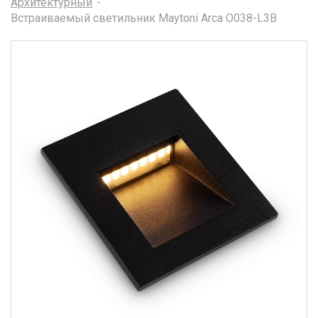
Архитектурный
Встраиваемый светильник Maytoni Arca O038-L3B