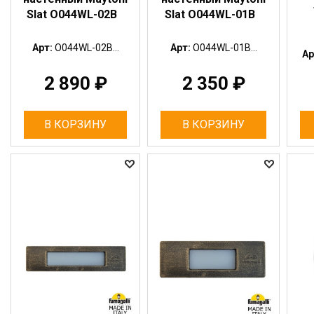
Slat O044WL-02B
Slat O044WL-01B
Арт:
O044WL-02B...
Арт:
O044WL-01B...
Ар
2 890
₽
2 350
₽
В КОРЗИНУ
В КОРЗИНУ