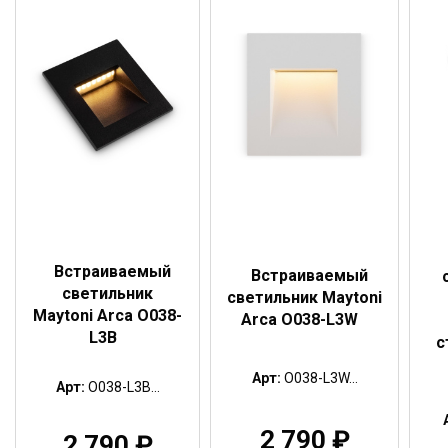
Встраиваемый
Встраиваемый
светильник
светильник Maytoni
Maytoni Arca O038-
Arca O038-L3W
L3B
с
Арт:
O038-L3W...
Арт:
O038-L3B...
2 790
₽
2 790
₽