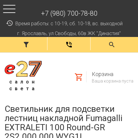
+7 (980) 700-78-80
Время работы: с 10-19, сб. 10-18, вс. выходной
г. Ярославль, ул.Свободы, 60в ЖК "Династия"
Корзина
Ваша корзина пуста
салон
света
Светильник для подсветки
лестниц накладной Fumagalli
EXTRALETI 100 Round-GR
2S2.000.000.WYG1L