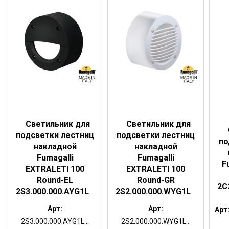
Светильник для
Светильник для
подсветки лестниц
подсветки лестниц
по
накладной
накладной
Fumagalli
Fumagalli
F
EXTRALETI 100
EXTRALETI 100
Round-EL
Round-GR
2C
2S3.000.000.AYG1L
2S2.000.000.WYG1L
Арт:
Арт:
Арт
2S3.000.000.AYG1L...
2S2.000.000.WYG1L...