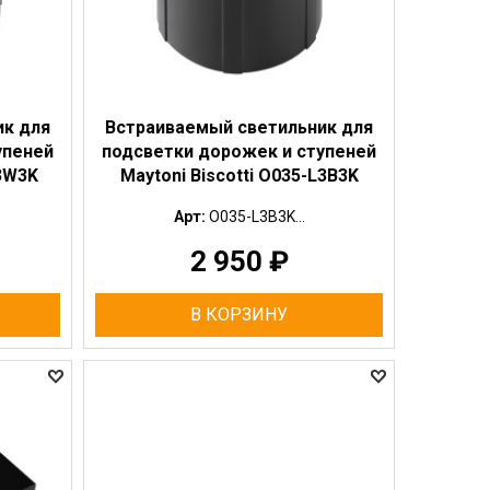
ик для
Встраиваемый светильник для
упеней
подсветки дорожек и ступеней
L3W3K
Maytoni Biscotti O035-L3B3K
Арт:
O035-L3B3K...
2 950
₽
В КОРЗИНУ