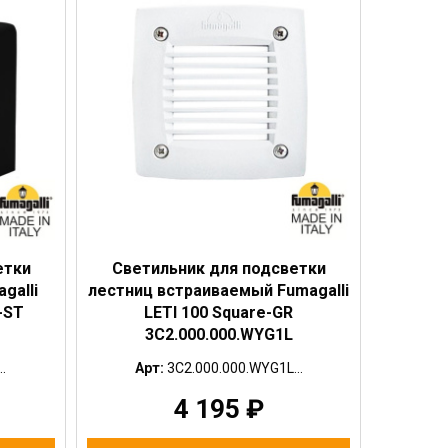
етки
Светильник для подсветки
galli
лестниц встраиваемый Fumagalli
-ST
LETI 100 Square-GR
3C2.000.000.WYG1L
.
Арт:
3C2.000.000.WYG1L...
4 195
₽