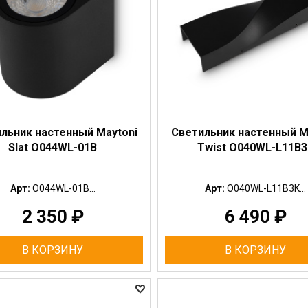
льник настенный Maytoni
Светильник настенный M
Slat O044WL-01B
Twist O040WL-L11B3
Арт:
O044WL-01B...
Арт:
O040WL-L11B3K...
2 350
₽
6 490
₽
В КОРЗИНУ
В КОРЗИНУ