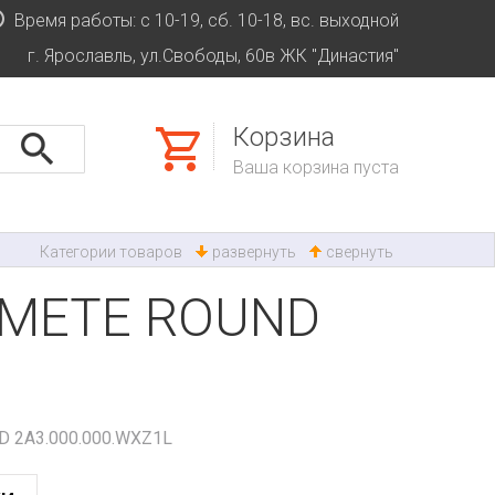
Время работы: с 10-19, сб. 10-18, вс. выходной
г. Ярославль, ул.Свободы, 60в ЖК "Династия"
Корзина
Ваша корзина пуста
Категории товаров
развернуть
свернуть
MAMETE ROUND
D 2A3.000.000.WXZ1L