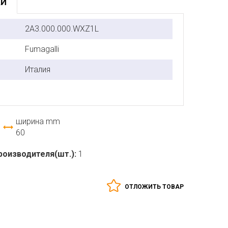
КИ
2A3.000.000.WXZ1L
Fumagalli
Италия
ширина mm
60
роизводителя(шт.):
1
ОТЛОЖИТЬ ТОВАР