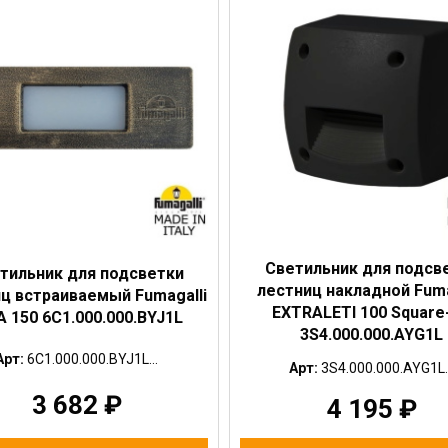
Светильник для подсв
тильник для подсветки
лестниц накладной Fuma
ц встраиваемый Fumagalli
EXTRALETI 100 Square
A 150 6C1.000.000.BYJ1L
3S4.000.000.AYG1L
Арт:
6C1.000.000.BYJ1L...
Арт:
3S4.000.000.AYG1L..
3 682
₽
4 195
₽