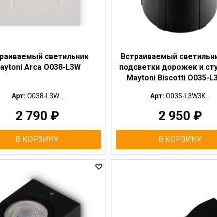
раиваемый светильник
Встраиваемый светильн
aytoni Arca O038-L3W
подсветки дорожек и ст
Maytoni Biscotti O035-
Арт:
O038-L3W...
Арт:
O035-L3W3K...
2 790
₽
2 950
₽
В КОРЗИНУ
В КОРЗИНУ