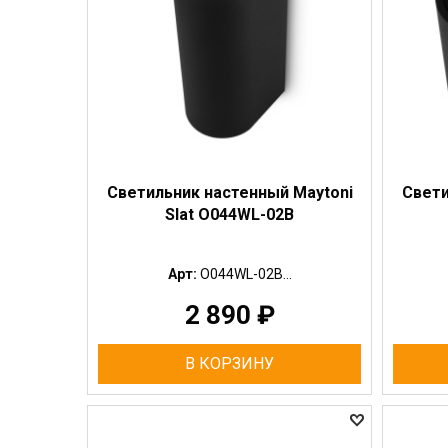
Светильник настенный Maytoni
Свети
Slat O044WL-02B
Арт:
O044WL-02B...
2 890
₽
В КОРЗИНУ