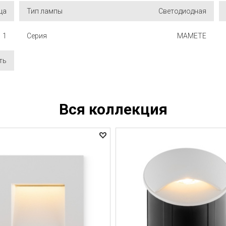
ца
Тип лампы
Светодиодная
1
Серия
MAMETE
ть
Вся коллекция