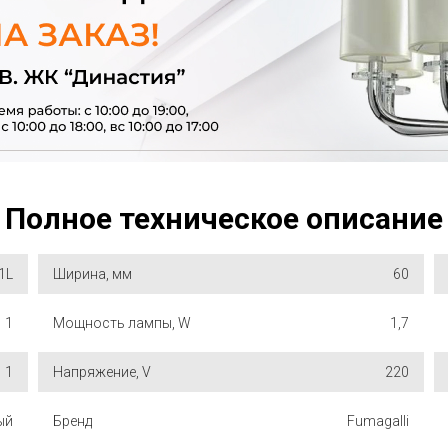
Полное техническое описание
1L
Ширина, мм
60
1
Мощность лампы, W
1,7
1
Напряжение, V
220
ый
Бренд
Fumagalli