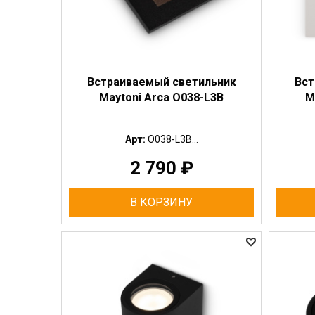
Встраиваемый светильник
Вст
Maytoni Arca O038-L3B
M
Арт:
O038-L3B...
2 790
₽
В КОРЗИНУ