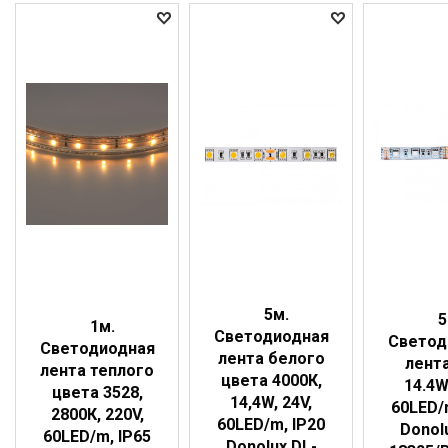
5м.
5
1м.
Светодиодная
Светод
Светодиодная
лента белого
лент
лента теплого
цвета 4000К,
14.4W
цвета 3528,
14,4W, 24V,
60LED/
2800К, 220V,
60LED/m, IP20
Donol
60LED/m, IP65
Donolux DL-