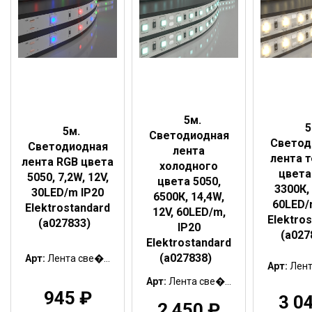
5м.
5
5м.
Светодиодная
Светод
Светодиодная
лента
лента 
лента RGB цвета
холодного
цвета
5050, 7,2W, 12V,
цвета 5050,
3300К,
30LED/m IP20
6500К, 14,4W,
60LED/
Elektrostandard
12V, 60LED/m,
Elektro
(a027833)
IP20
(a027
Elektrostandard
(a027838)
Арт:
Лента све�...
Арт:
Лент
Арт:
Лента све�...
945
₽
3 0
2 450
₽