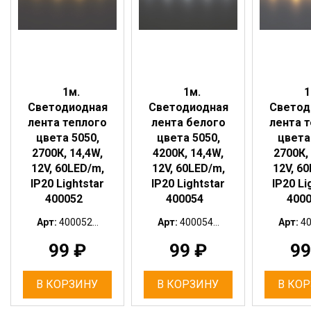
1м.
1м.
1
Светодиодная
Светодиодная
Светод
лента теплого
лента белого
лента 
цвета 5050,
цвета 5050,
цвета
2700К, 14,4W,
4200К, 14,4W,
2700К,
12V, 60LED/m,
12V, 60LED/m,
12V, 6
IP20 Lightstar
IP20 Lightstar
IP20 Li
400052
400054
400
Арт:
400052...
Арт:
400054...
Арт:
40
99
₽
99
₽
9
В КОРЗИНУ
В КОРЗИНУ
В КО