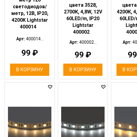
цвета 3528,
цвета
светодиодов/
2700К, 4,8W, 12V
4200К, 4
метр, 12В, IP20,
60LED/m, IP20
60LED/
4200К Lightstar
Lightstar
Ligh
400014
400002
400
Арт:
400014...
Арт:
400002...
Арт:
40
99
₽
99
₽
9
В КОРЗИНУ
В КОРЗИНУ
В КО