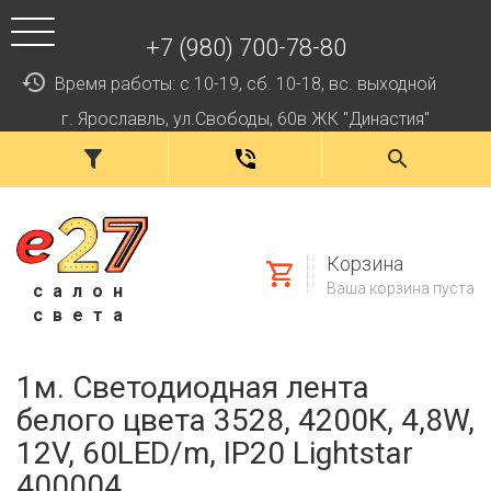
+7 (980) 700-78-80
Время работы: с 10-19, сб. 10-18, вс. выходной
г. Ярославль, ул.Свободы, 60в ЖК "Династия"
Корзина
Ваша корзина пуста
салон
света
1м. Светодиодная лента
белого цвета 3528, 4200К, 4,8W,
12V, 60LED/m, IP20 Lightstar
400004