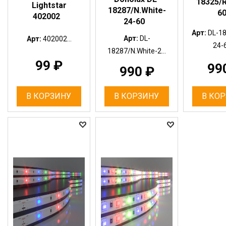
18325/
Lightstar
18287/N.White-
6
402002
24-60
Арт:
DL-1
Арт:
DL-
Арт:
402002...
24-6
18287/N.White-2...
99
₽
99
990
₽
В КОРЗИНУ
В КОРЗИНУ
В КО