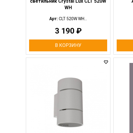
светильник Crystal Lux CLT 520W
WH
Арт:
CLT 520W WH...
3 190
₽
В КОРЗИНУ