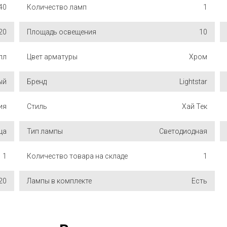
40
Количество ламп
1
20
Площадь освещения
10
лл
Цвет арматуры
Хром
ый
Бренд
Lightstar
ия
Стиль
Хай Тек
ца
Тип лампы
Светодиодная
1
Количество товара на складе
1
20
Лампы в комплекте
Есть