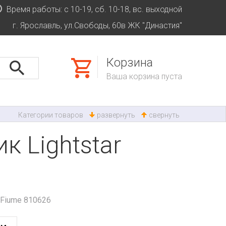
Время работы: с 10-19, сб. 10-18, вс. выходной
г. Ярославль, ул.Свободы, 60в ЖК "Династия"
Корзина
Ваша корзина пуста
Категории товаров
развернуть
свернуть
 Lightstar
 Fiume 810626