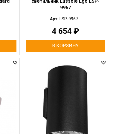
dard
светильник Lussole Lgo LSP-
9967
Арт:
LSP-9967...
4 654
₽
В КОРЗИНУ