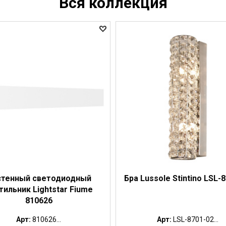
Вся коллекция
стенный светодиодный
Бра Lussole Stintino LSL-
тильник Lightstar Fiume
810626
Арт:
810626...
Арт:
LSL-8701-02...