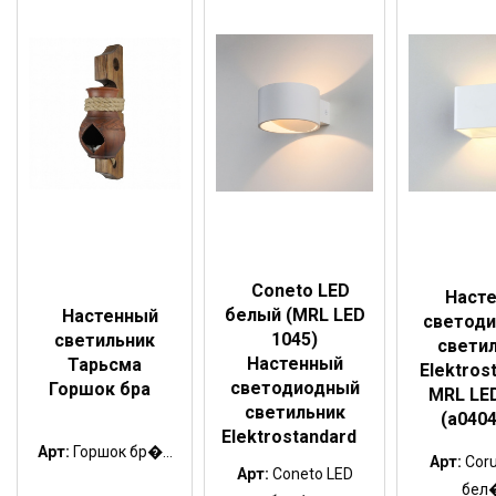
Coneto LED
Наст
белый (MRL LED
Настенный
светод
1045)
светильник
свети
Настенный
Тарьсма
Elektros
светодиодный
Горшок бра
MRL LE
светильник
(a0404
Elektrostandard
Арт:
Горшок бр�...
Арт:
Cor
Арт:
Coneto LED
бел�