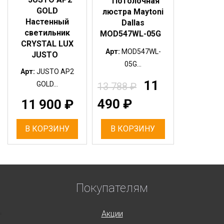
Потолочная
GOLD
люстра Maytoni
Настенный
Dallas
светильник
MOD547WL-05G
CRYSTAL LUX
Арт:
MOD547WL-
JUSTO
05G...
Арт:
JUSTO AP2
11
GOLD...
13 788
₽
490
₽
11 900
₽
В КОРЗИНУ
В КОРЗИНУ
Покупателям
Акции