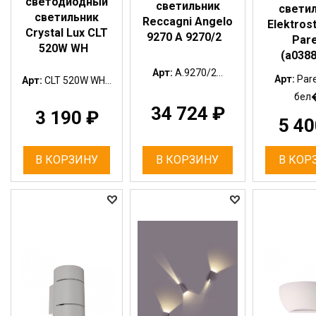
светодиодный
светильник
свети
светильник
Reccagni Angelo
Elektros
Crystal Lux CLT
9270 A 9270/2
Par
520W WH
(a0388
Арт:
A.9270/2...
Арт:
Par
Арт:
CLT 520W WH...
бел�
34 724
₽
3 190
₽
5 4
В КОРЗИНУ
В КОРЗИНУ
В КОР