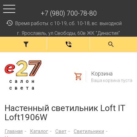
+7 (980) 700-78-80
Время работы: с 10-19, сб. 10-18, вс. выходной
г. Ярославль, ул.Свободы, 60в ЖК "Династия"
Корзина
Ваша корзина пуста
салон
света
Настенный светильник Loft IT
Loft1906W
Главная
Каталог
Свет
Светильники