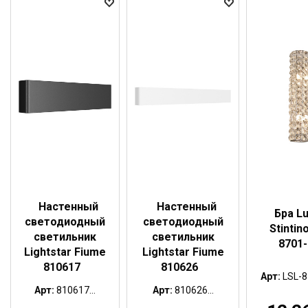
Настенный
Настенный
Бра L
светодиодный
светодиодный
Stintin
светильник
светильник
8701-
Lightstar Fiume
Lightstar Fiume
810617
810626
Арт:
LSL-8
Арт:
810617...
Арт:
810626...