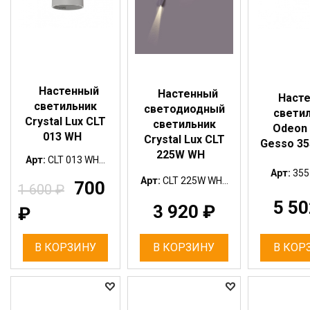
Настенный
Настенный
Наст
светильник
светодиодный
свети
Crystal Lux CLT
светильник
Odeon 
013 WH
Crystal Lux CLT
Gesso 3
225W WH
Арт:
CLT 013 WH...
Арт:
355
Арт:
CLT 225W WH...
700
1 600
₽
5 5
3 920
₽
₽
В КОРЗИНУ
В КОРЗИНУ
В КОР