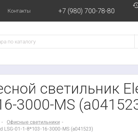
+7 (980) 700-78-80
Контакты
сной светильник Ele
16-3000-MS (a04152
Офисные светильники
d LSG-01-1-8*103-16-3000-MS (a041523)