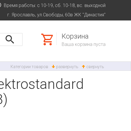
Время работы: с 10-19, сб. 10-18, вс. выходной
г. Ярославль, ул.Свободы, 60в ЖК "Династия"
Корзина
Ваша корзина пуста
Категории товаров
развернуть
свернуть
ktrostandard
3)