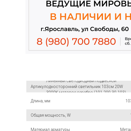
Линейный светодиодный подвесной
Артикул
односторонний светильник 103см 20W
3000K матовое серебро (101-200-30-103)
Длина, мм
10
Общая мощность, W
Материал арматуры
Мета