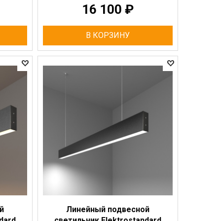
16 100
₽
В КОРЗИНУ
й
Линейный подвесной
dard
светильник Elektrostandard