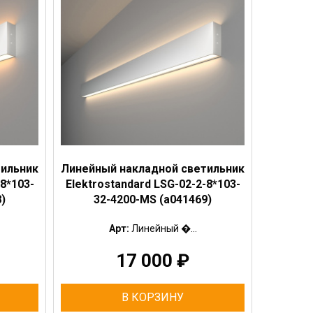
тильник
Линейный накладной светильник
-8*103-
Elektrostandard LSG-02-2-8*103-
)
32-4200-MS (a041469)
Арт:
Линейный �...
17 000
₽
В КОРЗИНУ