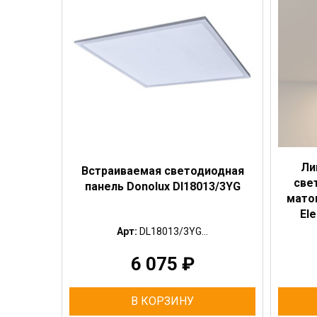
Ли
Встраиваемая светодиодная
све
панель Donolux Dl18013/3YG
матов
El
Арт:
DL18013/3YG...
6 075
₽
В КОРЗИНУ