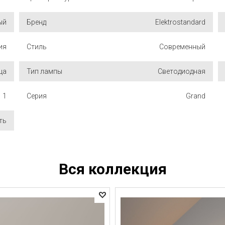
ый
Бренд
Elektrostandard
ия
Стиль
Современный
ца
Тип лампы
Светодиодная
1
Серия
Grand
ть
Вся коллекция