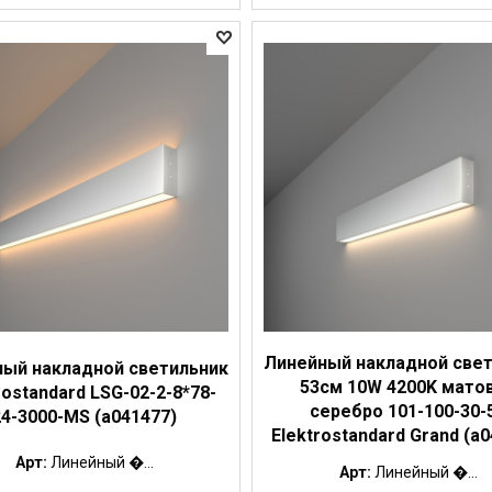
Линейный накладной све
ый накладной светильник
53см 10W 4200K мато
rostandard LSG-02-2-8*78-
серебро 101-100-30-
24-3000-MS (a041477)
Elektrostandard Grand (a
Арт:
Линейный �...
Арт:
Линейный �...