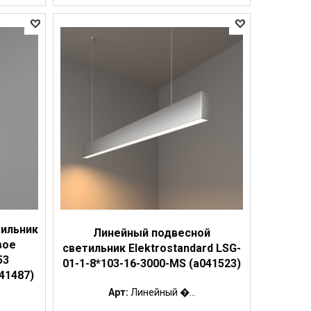
тильник
Линейный подвесной
вое
светильник Elektrostandard LSG-
53
01-1-8*103-16-3000-MS (a041523)
041487)
Арт:
Линейный �...