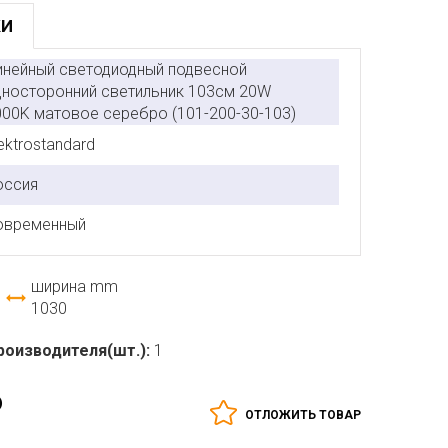
КИ
инейный светодиодный подвесной
дносторонний светильник 103см 20W
000K матовое серебро (101-200-30-103)
ektrostandard
оссия
овременный
ширина mm
1030
роизводителя(шт.):
1
₽
ОТЛОЖИТЬ ТОВАР