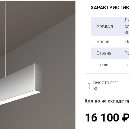
ХАРАКТРИСТИ
Л
Артикул
о
3
Бренд
El
Страна
Р
Стиль
С
высота mm
80
Кол-во на складе п
16 100