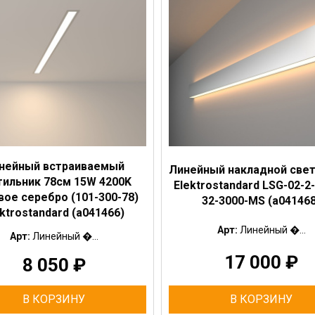
нейный встраиваемый
Линейный накладной све
тильник 78см 15W 4200K
Elektrostandard LSG-02-2
ое серебро (101-300-78)
32-3000-MS (a041468
ektrostandard (a041466)
Арт:
Линейный �...
Арт:
Линейный �...
17 000
₽
8 050
₽
В КОРЗИНУ
В КОРЗИНУ