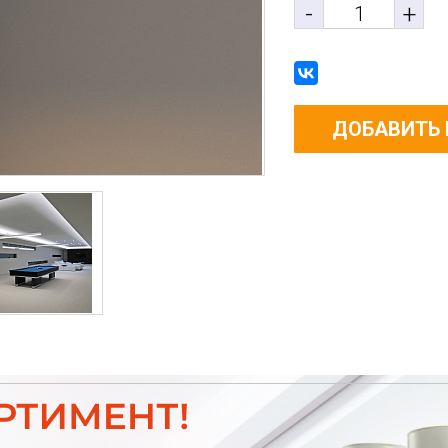
-
+
ДОБАВИТЬ 