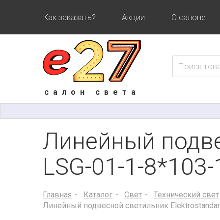
Как заказать?
Акции
О салоне
салон света
Линейный подве
LSG-01-1-8*103-
Главная
Каталог
Свет
Технический свет
Линейный подвесной светильник Elektrostandar