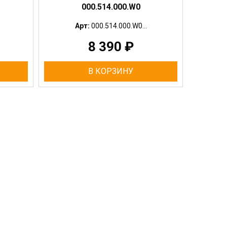
000.514.000.W0
Арт:
000.514.000.W0...
8 390
₽
В КОРЗИНУ