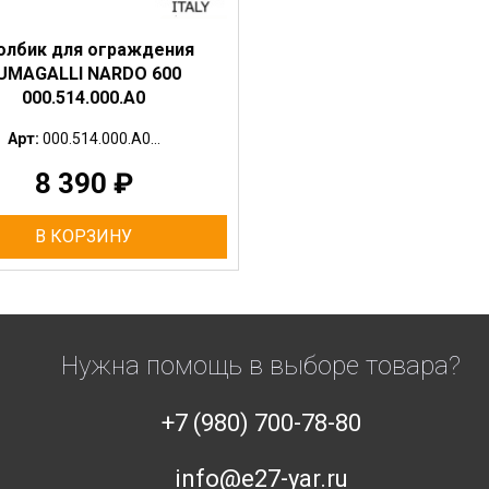
олбик для ограждения
UMAGALLI NARDO 600
000.514.000.A0
Арт:
000.514.000.A0...
8 390
₽
В КОРЗИНУ
Нужна помощь в выборе товара?
+7 (980) 700-78-80
info@e27-yar.ru