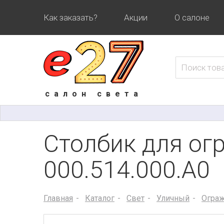
Как заказать?
Акции
О салоне
салон света
Столбик для о
000.514.000.A0
Главная
Каталог
Свет
Уличный
Огра