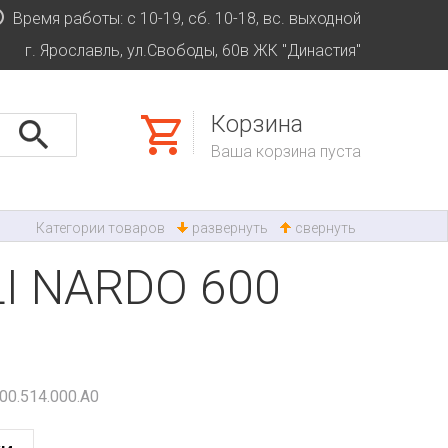
Время работы: с 10-19, сб. 10-18, вс. выходной
г. Ярославль, ул.Свободы, 60в ЖК "Династия"
Корзина
Ваша корзина пуста
Категории товаров
развернуть
свернуть
I NARDO 600
0.514.000.A0