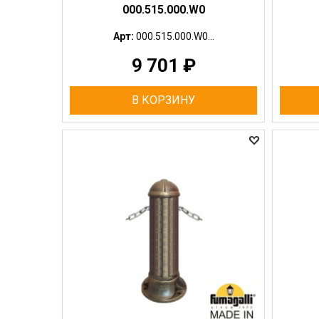
000.515.000.W0
Арт:
000.515.000.W0...
9 701
₽
В КОРЗИНУ