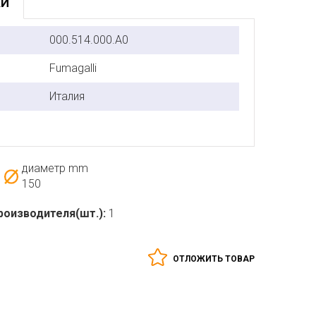
КИ
000.514.000.A0
Fumagalli
Италия
диаметр mm
150
роизводителя(шт.):
1
ОТЛОЖИТЬ ТОВАР