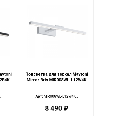
aytoni
Подсветка для зеркал Maytoni
12B4K
Mirror Bris MIR008WL-L12W4K
.
Арт:
MIR008WL-L12W4K...
8 490
₽