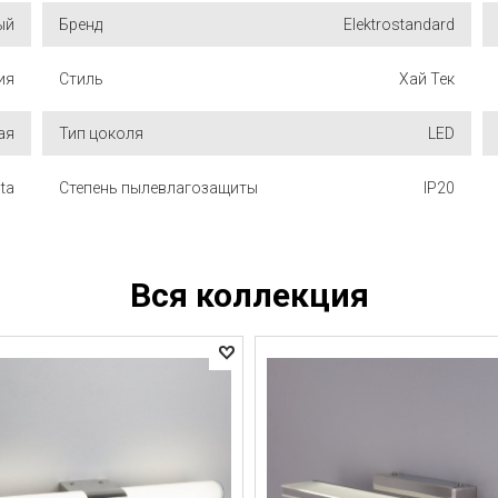
ый
Бренд
Elektrostandard
ия
Стиль
Хай Тек
ая
Тип цоколя
LED
lta
Степень пылевлагозащиты
IP20
Вся коллекция