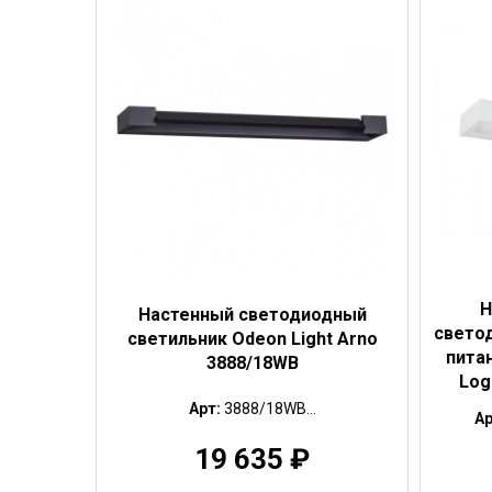
Н
Настенный светодиодный
свето
светильник Odeon Light Arno
пита
3888/18WB
Log
Арт:
3888/18WB...
Ар
19 635
₽