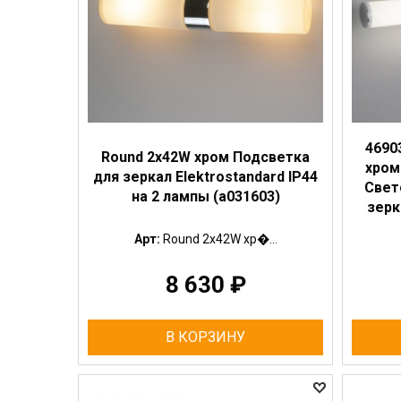
4690
Round 2х42W хром Подсветка
хром
для зеркал Elektrostandard IP44
Свет
на 2 лампы (a031603)
зерк
Арт:
Round 2х42W хр�...
8 630
₽
В КОРЗИНУ