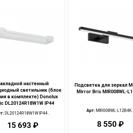
акладной настенный
Подсветка для зеркал M
диодный светильник (блок
Mirror Bris MIR008WL-L
ния в комплекте) Donolux
ic DL20124R18W1W IP44
Арт:
MIR008WL-L12B4K..
т:
DL20124R18W1W IP44...
8 550
₽
15 693
₽