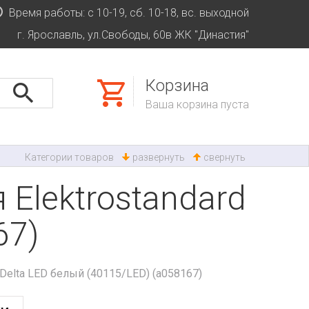
Время работы: с 10-19, сб. 10-18, вс. выходной
г. Ярославль, ул.Свободы, 60в ЖК "Династия"
Корзина
Ваша корзина пуста
Категории товаров
развернуть
свернуть
 Elektrostandard
67)
 Delta LED белый (40115/LED) (a058167)