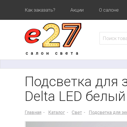
Как заказать?
Акции
О салоне
салон света
Подсветка для з
Delta LED белый
Главная
Каталог
Свет
Подсветка для зе