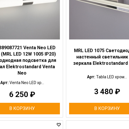
389087721 Venta Neo LED
MRL LED 1075 Светоди
 (MRL LED 12W 1005 IP20)
настенный светильник
одиодная подсветка для
зеркала Elektrostandard
ал Elektrostandard Venta
Neo
Арт:
Tabla LED хром...
Арт:
Venta Neo LED хр...
3 480
₽
6 250
₽
В КОРЗИНУ
В КОРЗИНУ