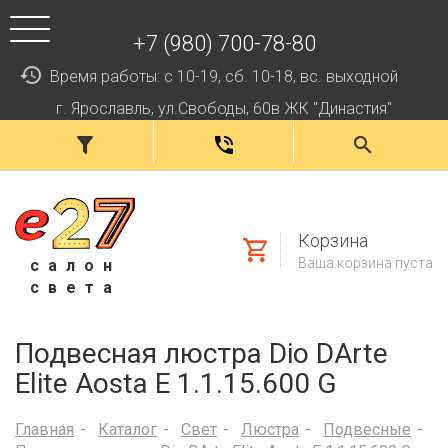
+7 (980) 700-78-80
Время работы: с 10-19, сб. 10-18, вс. выходной
г. Ярославль, ул.Свободы, 60в ЖК "Династия"
Корзина
Ваша корзина пуста
салон
света
Подвесная люстра Dio DArte
Elite Aosta E 1.1.15.600 G
Главная
Каталог
Свет
Люстра
Подвесные