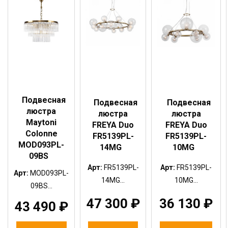
Подвесная
Подвесная
Подвесная
люстра
люстра
люстра
Maytoni
FREYA Duo
FREYA Duo
Colonne
FR5139PL-
FR5139PL-
MOD093PL-
14MG
10MG
09BS
Арт:
FR5139PL-
Арт:
FR5139PL-
Арт:
MOD093PL-
14MG...
10MG...
09BS...
47 300
₽
36 130
₽
43 490
₽