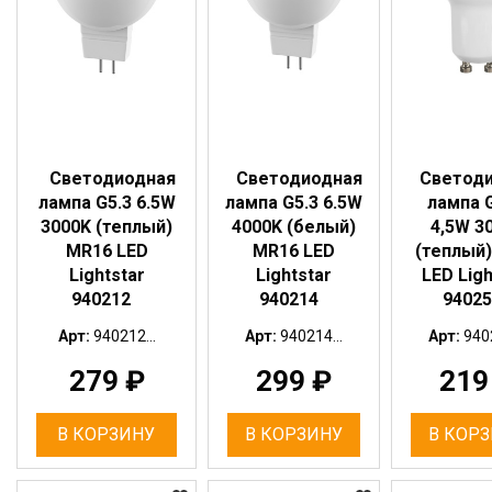
Светодиодная
Светодиодная
Светод
лампа G5.3 6.5W
лампа G5.3 6.5W
лампа 
3000K (теплый)
4000K (белый)
4,5W 3
MR16 LED
MR16 LED
(теплый)
Lightstar
Lightstar
LED Ligh
940212
940214
94025
Арт:
940212...
Арт:
940214...
Арт:
9402
279
₽
299
₽
21
В КОРЗИНУ
В КОРЗИНУ
В КОР