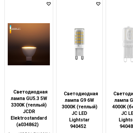
Светодиодная
Cветодиодная
Cветод
лампа GU5.3 5W
лампа G9 6W
лампа G
3300K (теплый)
3000К (теплый)
4000К (б
JCDR
JC LED
JC L
Elektrostandard
Lightstar
Lights
(a034862)
940452
94048