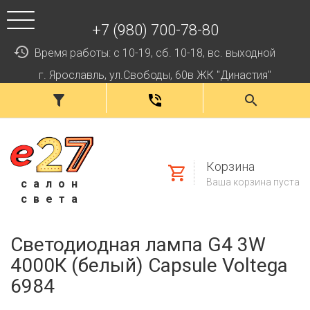
+7 (980) 700-78-80
Время работы: с 10-19, сб. 10-18, вс. выходной
г. Ярославль, ул.Свободы, 60в ЖК "Династия"
Корзина
Ваша корзина пуста
салон
света
Светодиодная лампа G4 3W
4000К (белый) Capsule Voltega
6984