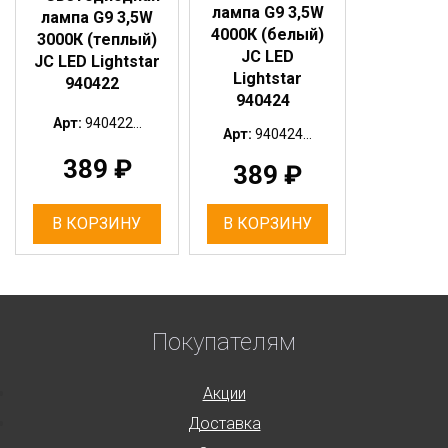
лампа G9 3,5W
лампа G9 3,5W
4000К (белый)
3000К (теплый)
JC LED
JC LED Lightstar
Lightstar
940422
940424
Арт:
940422...
Арт:
940424...
389
₽
389
₽
В КОРЗИНУ
В КОРЗИНУ
Покупателям
Акции
Доставка