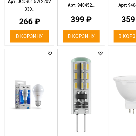
Арт:
JCDR01 5W 220V
Арт:
940452...
Арт:
9404
330...
399
₽
35
266
₽
В КОРЗИНУ
В КОРЗИНУ
В КОР