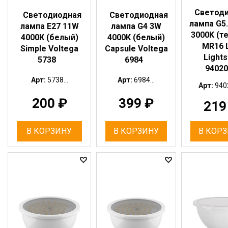
Светод
Светодиодная
Светодиодная
лампа G5.
лампа E27 11W
лампа G4 3W
3000K (т
4000К (белый)
4000К (белый)
MR16 
Simple Voltega
Capsule Voltega
Lights
5738
6984
94020
Арт:
5738...
Арт:
6984...
Арт:
9402
200
₽
399
₽
21
В КОРЗИНУ
В КОРЗИНУ
В КОР