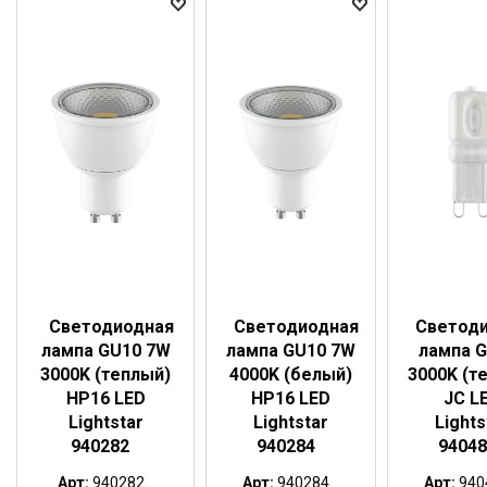
Светодиодная
Светодиодная
Светод
лампа GU10 7W
лампа GU10 7W
лампа G
3000K (теплый)
4000K (белый)
3000K (т
HP16 LED
HP16 LED
JC L
Lightstar
Lightstar
Lights
940282
940284
94048
Арт:
940282...
Арт:
940284...
Арт:
9404