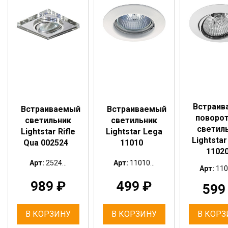
Встраив
Встраиваемый
Встраиваемый
поворо
светильник
светильник
светил
Lightstar Rifle
Lightstar Lega
Lightsta
Qua 002524
11010
1102
Арт:
2524...
Арт:
11010...
Арт:
110
989
₽
499
₽
59
В КОРЗИНУ
В КОРЗИНУ
В КОРЗ