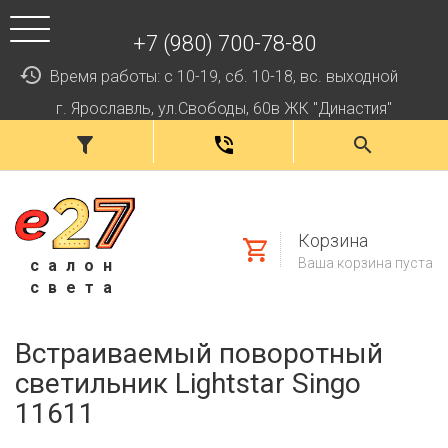
+7 (980) 700-78-80
Время работы: с 10-19, сб. 10-18, вс. выходной
г. Ярославль, ул.Свободы, 60в ЖК "Династия"
Корзина
Ваша корзина пуста
салон
света
Встраиваемый поворотный
светильник Lightstar Singo
11611