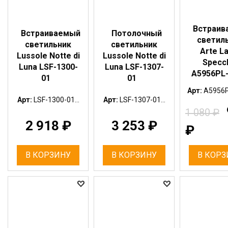
Встраив
Встраиваемый
Потолочный
светил
светильник
светильник
Arte L
Lussole Notte di
Lussole Notte di
Specc
Luna LSF-1300-
Luna LSF-1307-
A5956PL
01
01
Арт:
A5956P
Арт:
LSF-1300-01...
Арт:
LSF-1307-01...
1 080
₽
2 918
₽
3 253
₽
₽
В КОРЗИНУ
В КОРЗИНУ
В КОРЗ