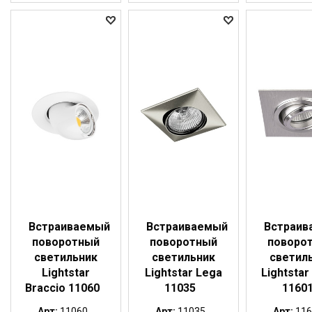
Встраиваемый
Встраиваемый
Встраив
поворотный
поворотный
поворо
светильник
светильник
светил
Lightstar
Lightstar Lega
Lightstar
Braccio 11060
11035
1160
Арт:
11060...
Арт:
11035...
Арт:
116