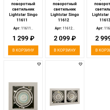
поворотный
поворотный
поворо
светильник
светильник
светил
Lightstar Singo
Lightstar Singo
Lightstar
11611
11612
1161
Арт:
11611...
Арт:
11612...
Арт:
116
1 299
₽
2 099
₽
2 99
В КОРЗИНУ
В КОРЗИНУ
В КОРЗ