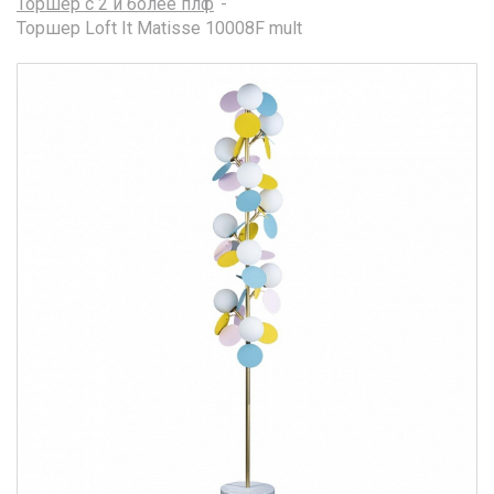
Торшер с 2 и более плф
Торшер Loft It Matisse 10008F mult