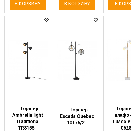
В КОРЗИНУ
В КОРЗИНУ
В КОР
Торшер
Торше
Торшер
Ambrella light
плафо
Escada Quebec
Traditional
Lussole
10176/2
TR8155
062