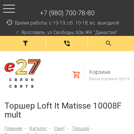
+7 (980) 700-78-80
Время работы: с 10-19, сб. 10-18, вс. выходной
г. Ярославль, ул.Свободы, 60в ЖК "Династия"
Корзина
Ваша корзина пуста
салон
света
Торшер Loft It Matisse 10008F
mult
Главная
Каталог
Свет
Торшер