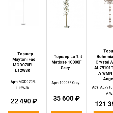
Тор
Торшер
Торшер Loft it
Bohemia
Maytoni Fad
Matisse 10008F
Crystal 
MOD070FL-
Grey
AL79101T
L12W3K
A WMN 
Ange
Арт:
MOD070FL-
Арт:
10008F Grey...
Арт:
AL7910
L12W3K...
A W..
35 600
₽
22 490
₽
121 