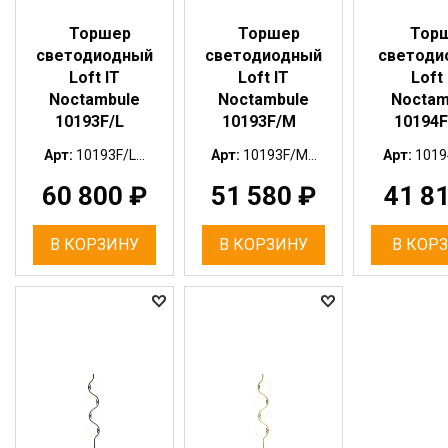
Торшер
Торшер
Тор
светодиодный
светодиодный
светоди
Loft IT
Loft IT
Loft 
Noctambule
Noctambule
Noctam
10193F/L
10193F/M
10194
Арт:
10193F/L...
Арт:
10193F/M...
Арт:
1019
60 800
₽
51 580
₽
41 8
В КОРЗИНУ
В КОРЗИНУ
В КОР