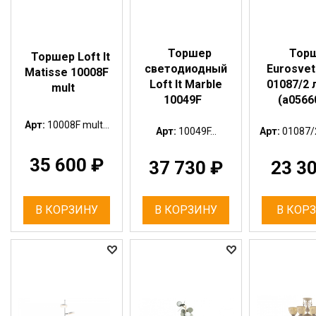
Торшер
Тор
Торшер Loft It
светодиодный
Eurosvet
Matisse 10008F
Loft It Marble
01087/2 
mult
10049F
(a0566
Арт:
10008F mult...
Арт:
10049F...
Арт:
01087/2
35 600
₽
37 730
₽
23 3
В КОРЗИНУ
В КОРЗИНУ
В КОР