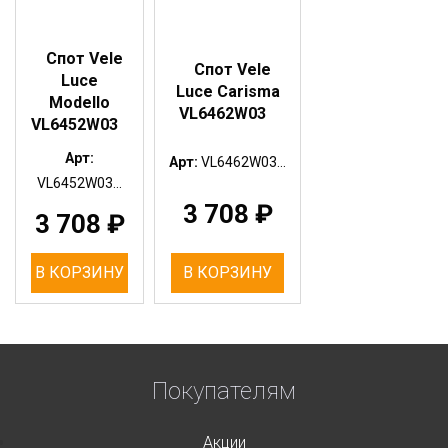
Спот Vele
Спот Vele
Luce
Luce Carisma
Modello
VL6462W03
VL6452W03
Арт:
Арт:
VL6462W03...
VL6452W03...
3 708
₽
3 708
₽
В КОРЗИНУ
В КОРЗИНУ
Покупателям
Акции