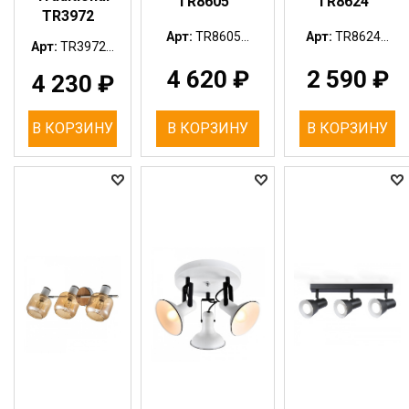
TR8605
TR8624
TR3972
Арт:
TR8605...
Арт:
TR8624...
Арт:
TR3972...
4 620
₽
2 590
₽
4 230
₽
В КОРЗИНУ
В КОРЗИНУ
В КОРЗИНУ