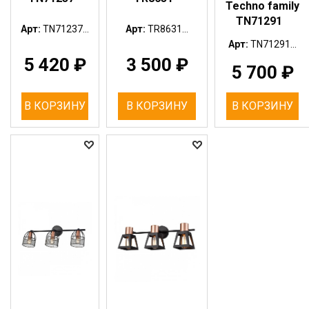
Techno family
TN71291
Арт:
TN71237...
Арт:
TR8631...
Арт:
TN71291...
5 420
₽
3 500
₽
5 700
₽
В КОРЗИНУ
В КОРЗИНУ
В КОРЗИНУ