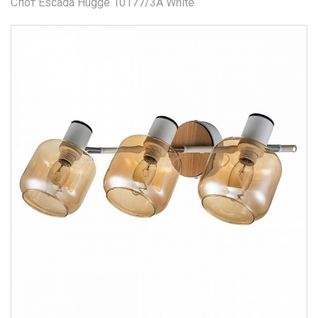
Спот Escada Hugge 10177/3A White