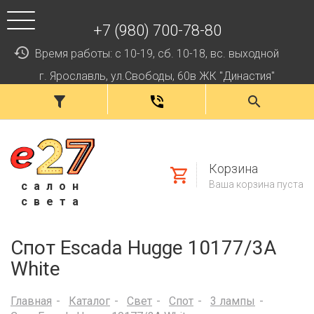
+7 (980) 700-78-80
Время работы: с 10-19, сб. 10-18, вс. выходной
г. Ярославль, ул.Свободы, 60в ЖК "Династия"
Корзина
Ваша корзина пуста
салон
света
Спот Escada Hugge 10177/3A
White
Главная
Каталог
Свет
Спот
3 лампы