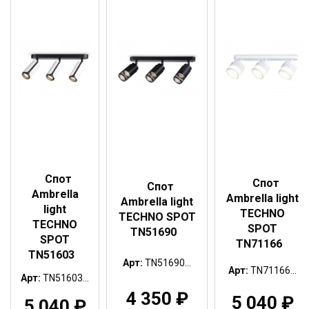
Спот
Спот
Спот
Ambrella
Ambrella light
Ambrella light
light
TECHNO
TECHNO SPOT
TECHNO
SPOT
TN51690
SPOT
TN71166
TN51603
Арт:
TN51690...
Арт:
TN71166...
Арт:
TN51603...
4 350
₽
5 040
₽
5 040
₽