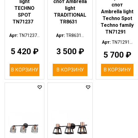
light
спот Ambrella
спот
TECHNO
light
Ambrella light
SPOT
TRADITIONAL
Techno Spot
TN71237
TR8631
Techno family
TN71291
Арт:
TN71237...
Арт:
TR8631...
Арт:
TN71291...
5 420
₽
3 500
₽
5 700
₽
В КОРЗИНУ
В КОРЗИНУ
В КОРЗИНУ