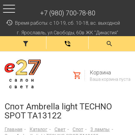
+7 (980) 700-78-80
Время работы: с 10-19, сб. 10-18, вс. выходной
г. Ярославль, ул.Свободы, 60в ЖК "Династия"
Корзина
Ваша корзина пуста
салон
света
Спот Ambrella light TECHNO
SPOT TA13122
Главная
Каталог
Свет
Спот
3 лампы