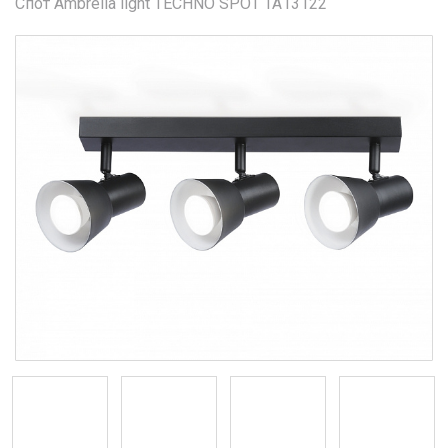
Спот Ambrella light TECHNO SPOT TA13122