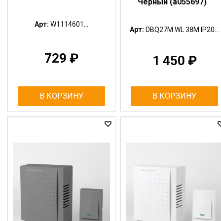
Чёрный (a055697)
Арт:
W1114601...
Арт:
DBQ27M WL 38M IP20...
729
₽
1 450
₽
В КОРЗИНУ
В КОРЗИНУ