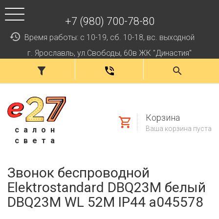
+7 (980) 700-78-80
Время работы: с 10-19, сб. 10-18, вс. выходной
г. Ярославль, ул.Свободы, 60в ЖК "Династия"
Корзина
Ваша корзина пуста
салон
света
Звонок беспроводной
Elektrostandard DBQ23M белый
DBQ23M WL 52M IP44 a045578