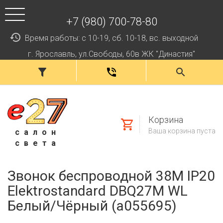
+7 (980) 700-78-80
Время работы: с 10-19, сб. 10-18, вс. выходной
г. Ярославль, ул.Свободы, 60в ЖК "Династия"
Корзина
Ваша корзина пуста
салон
света
Звонок беспроводной 38M IP20
Elektrostandard DBQ27M WL
Белый/Чёрный (a055695)