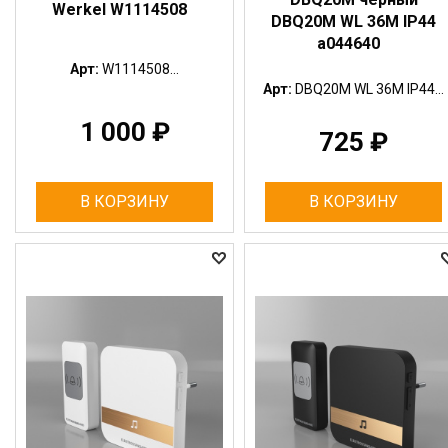
Werkel W1114508
DBQ20M WL 36M IP44
a044640
Арт:
W1114508...
Арт:
DBQ20M WL 36M IP44...
1 000
₽
725
₽
В КОРЗИНУ
В КОРЗИНУ