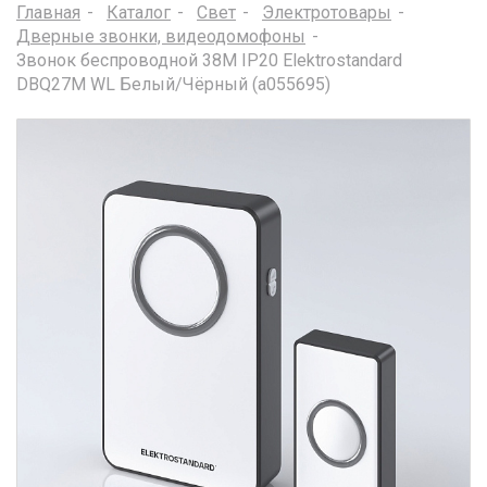
Главная
Каталог
Свет
Электротовары
Дверные звонки, видеодомофоны
Звонок беспроводной 38M IP20 Elektrostandard
DBQ27M WL Белый/Чёрный (a055695)