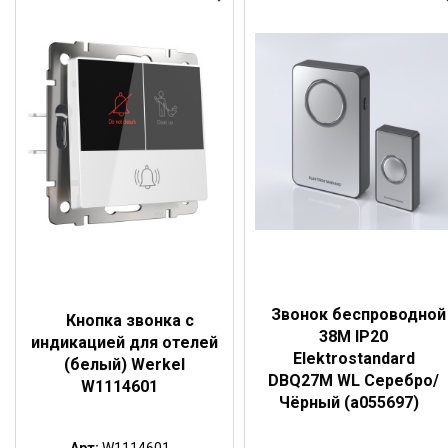
Звонок беспроводной
Кнопка звонка с
38M IP20
индикацией для отелей
Elektrostandard
(белый) Werkel
DBQ27M WL Серебро/
W1114601
Чёрный (a055697)
Арт:
W1114601...