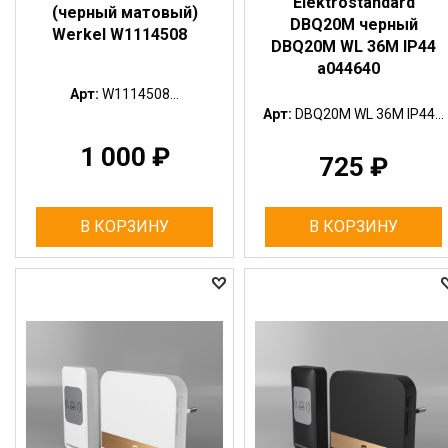
Elektrostandard
(черный матовый)
DBQ20M черный
Werkel W1114508
DBQ20M WL 36M IP44
a044640
Арт:
W1114508...
Арт:
DBQ20M WL 36M IP44...
1 000
₽
725
₽
В КОРЗИНУ
В КОРЗИНУ