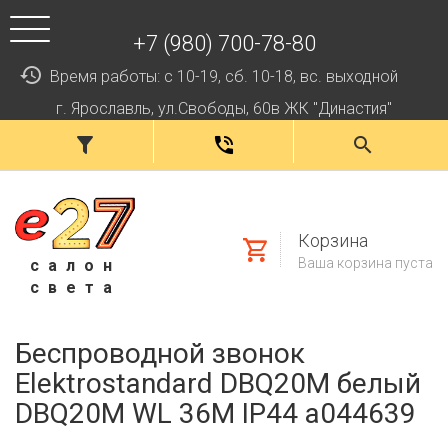
+7 (980) 700-78-80
Время работы: с 10-19, сб. 10-18, вс. выходной
г. Ярославль, ул.Свободы, 60в ЖК "Династия"
Корзина
Ваша корзина пуста
салон
света
Беспроводной звонок
Elektrostandard DBQ20M белый
DBQ20M WL 36M IP44 a044639