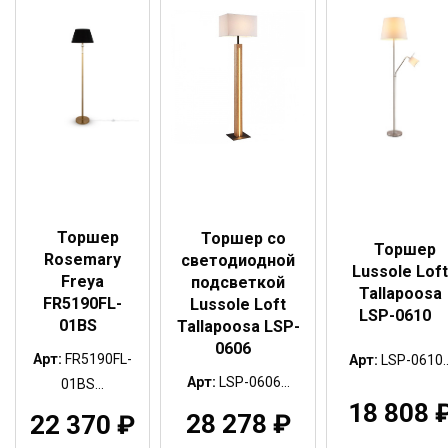
Торшер
Торшер со
Торшер
Rosemary
светодиодной
Lussole Loft
Freya
подсветкой
Tallapoosa
FR5190FL-
Lussole Loft
LSP-0610
01BS
Tallapoosa LSP-
0606
Арт:
FR5190FL-
Арт:
LSP-0610..
Арт:
LSP-0606...
01BS...
18 808
28 278
₽
22 370
₽