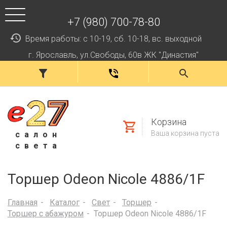
+7 (980) 700-78-80
Время работы: с 10-19, сб. 10-18, вс. выходной
г. Ярославль, ул.Свободы, 60в ЖК "Династия"
Корзина
Ваша корзина пуста
салон
света
Торшер Odeon Nicole 4886/1F
Главная
Каталог
Свет
Торшер
Торшер с абажуром
Торшер Odeon Nicole 4886/1F