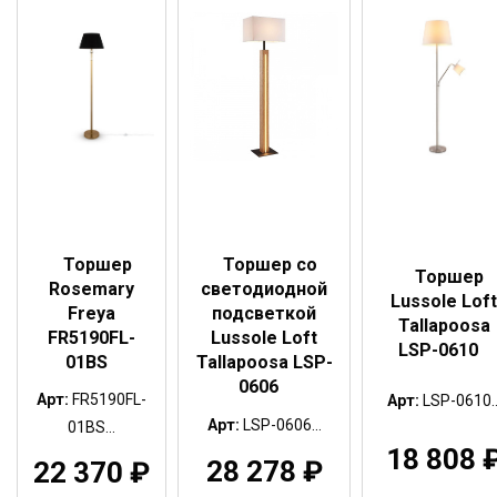
Торшер
Торшер со
Торшер
Rosemary
светодиодной
Lussole Loft
Freya
подсветкой
Tallapoosa
FR5190FL-
Lussole Loft
LSP-0610
01BS
Tallapoosa LSP-
0606
Арт:
FR5190FL-
Арт:
LSP-0610..
Арт:
LSP-0606...
01BS...
18 808
28 278
₽
22 370
₽