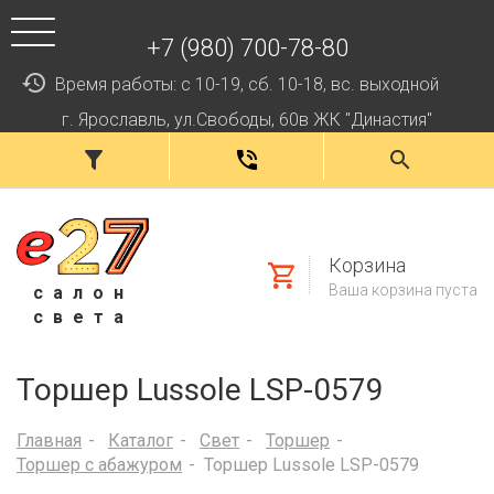
+7 (980) 700-78-80
Время работы: с 10-19, сб. 10-18, вс. выходной
г. Ярославль, ул.Свободы, 60в ЖК "Династия"
Корзина
Ваша корзина пуста
салон
света
Торшер Lussole LSP-0579
Главная
Каталог
Свет
Торшер
Торшер с абажуром
Торшер Lussole LSP-0579